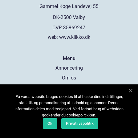
web:
www.klikko.dk
Menu
Annoncering
Om os
Cookies
På vores website bruges cookies til at huske dine indstillinger,
Kontakt os
statistik og personalisering af indhold og annoncer. Denne
Sitemap
information deles med tredjepart. Ved fortsat brug af websiden
godkender du cookiepolitikken.
Ok
Privatlivspolitik