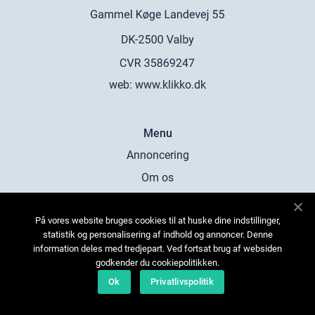
web:
www.klikko.dk
Menu
Annoncering
Om os
Cookies
På vores website bruges cookies til at huske dine indstillinger,
Kontakt os
statistik og personalisering af indhold og annoncer. Denne
Sitemap
information deles med tredjepart. Ved fortsat brug af websiden
godkender du cookiepolitikken.
Ok
Privatlivspolitik