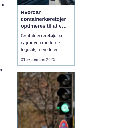
for
Hvordan
containerkøretøjer
optimeres til at være
mest effektive
Containerkøretøjer er
rygraden i moderne
logistik, men deres
effektivitet afhænger af
01 september 2025
langt mere end blot
og
motorstyrke og
lasteevne. Effektiv drift
handler om at udnytte
brændstof optimalt,
minimere tomkørsel og
sikre,...