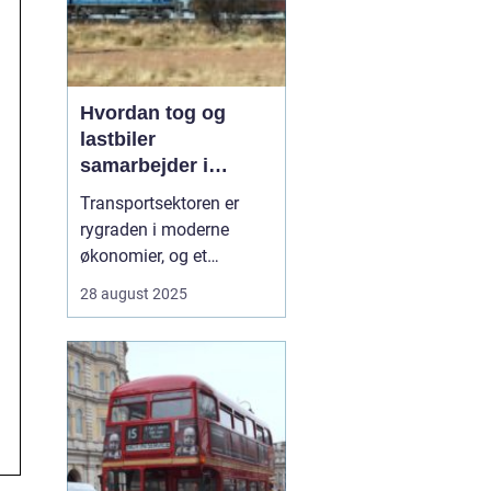
Hvordan tog og
lastbiler
samarbejder i
transportsektoren
Transportsektoren er
rygraden i moderne
økonomier, og et
effektivt samspil mellem
28 august 2025
tog og lastbiler er
afgørende for, at varer
kan nå hurtigt og sikkert
frem. Hvor lastbiler står
for fleksibilitet og
levering direkte til d&os...