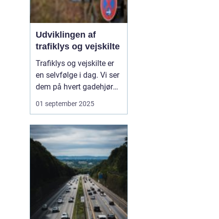
Udviklingen af
trafiklys og vejskilte
Trafiklys og vejskilte er
en selvfølge i dag. Vi ser
dem på hvert gadehjørne
og hver landevej, og de
01 september 2025
styrer vores adfærd i
trafikken, ofte uden vi
tænker over det. Men
bag disse enkle
symboler ligger en
fascinerende ud...