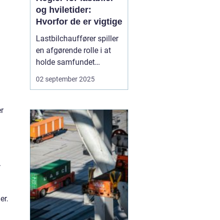
og hviletider:
Hvorfor de er vigtige
Lastbilchauffører spiller
en afgørende rolle i at
holde samfundet
kørende. De sørger for, at
02 september 2025
dagligvarer,
byggematerialer og
medicin når frem til
er
tiden. Men lange
arbejdsdage bag rattet
kan være fysisk og
menta...
.
er.