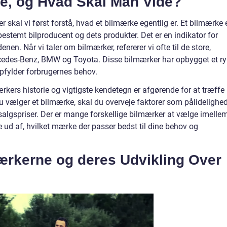
e, og Hvad Skal Man Vide?
 skal vi først forstå, hvad et bilmærke egentlig er. Et bilmærke 
bestemt bilproducent og dets produkter. Det er en indikator for
enen. Når vi taler om bilmærker, refererer vi ofte til de store,
edes-Benz, BMW og Toyota. Disse bilmærker har opbygget et ry
 opfylder forbrugernes behov.
ærkers historie og vigtigste kendetegn er afgørende for at træffe
u vælger et bilmærke, skal du overveje faktorer som pålidelighed
lgspriser. Der er mange forskellige bilmærker at vælge imellem
e ud af, hvilket mærke der passer bedst til dine behov og
ærkerne og deres Udvikling Over