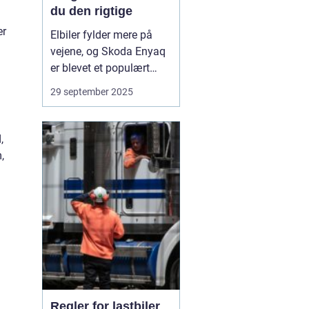
du den rigtige
er
Elbiler fylder mere på
vejene, og Skoda Enyaq
er blevet et populært
valg. Den er rummelig,
29 september 2025
kører langt på en
opladning og føles solid
i hverdagen. Overvejer
,
du at skifte til el eller vil
,
du opgradere din
nuværend...
Regler for lastbiler