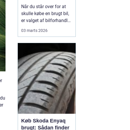
din næste bil
Når du står over for at
skulle købe en brugt bil,
er valget af bilforhandler
næsten lige så vigtigt
03 marts 2026
som selve bilen. En god
forhandler hjælper dig
med at finde den bil, der
passer til dine behov og
dit budget, og sørger for,
at du føler dig tryg før,...
er
 du
er
Køb Skoda Enyaq
brugt: Sådan finder