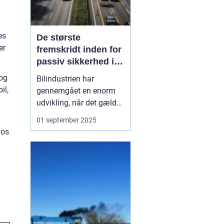
es
De største
er
fremskridt inden for
passiv sikkerhed i
biler
 og
Bilindustrien har
il,
gennemgået en enorm
udvikling, når det gælder
sikkerhed. I dag er det
01 september 2025
svært at forestille sig en
 os
bil uden airbags,
sikkerhedsseler og
avancerede crumple
zones. Men disse
funktioner er resultatet
af årti...