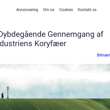
Annoncering
Om os
Cookies
Kontakt os
 Dybdegående Gennemgang af
ndustriens Koryfæer
Bilmær