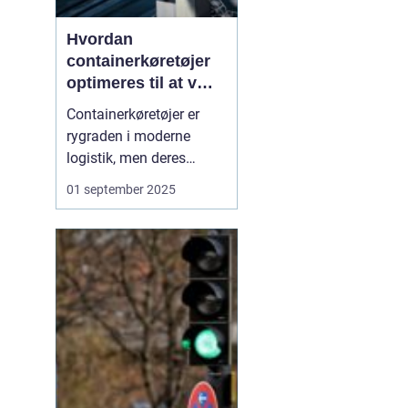
Hvordan
containerkøretøjer
optimeres til at være
mest effektive
Containerkøretøjer er
rygraden i moderne
logistik, men deres
effektivitet afhænger af
01 september 2025
langt mere end blot
motorstyrke og
lasteevne. Effektiv drift
handler om at udnytte
brændstof optimalt,
minimere tomkørsel og
sikre,...