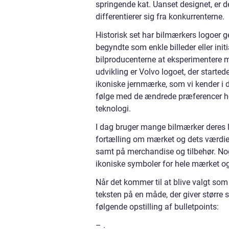
springende kat. Uanset designet, er d
differentierer sig fra konkurrenterne.
Historisk set har bilmærkers logoer 
begyndte som enkle billeder eller ini
bilproducenterne at eksperimentere 
udvikling er Volvo logoet, der started
ikoniske jernmærke, som vi kender i 
følge med de ændrede præferencer ho
teknologi.
I dag bruger mange bilmærker deres l
fortælling om mærket og dets værdier
samt på merchandise og tilbehør. Nog
ikoniske symboler for hele mærket og
Når det kommer til at blive valgt som 
teksten på en måde, der giver større 
følgende opstilling af bulletpoints:
– .