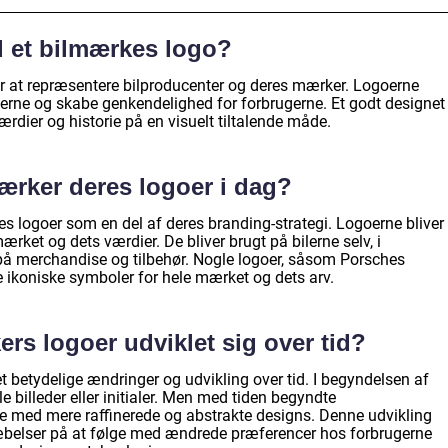
d et bilmærkes logo?
r at repræsentere bilproducenter og deres mærker. Logoerne
erne og skabe genkendelighed for forbrugerne. Et godt designet
ærdier og historie på en visuelt tiltalende måde.
ærker deres logoer i dag?
s logoer som en del af deres branding-strategi. Logoerne bliver
ærket og dets værdier. De bliver brugt på bilerne selv, i
å merchandise og tilbehør. Nogle logoer, såsom Porsches
e ikoniske symboler for hele mærket og dets arv.
rs logoer udviklet sig over tid?
betydelige ændringer og udvikling over tid. I begyndelsen af
le billeder eller initialer. Men med tiden begyndte
e med mere raffinerede og abstrakte designs. Denne udvikling
ræbelser på at følge med ændrede præferencer hos forbrugerne