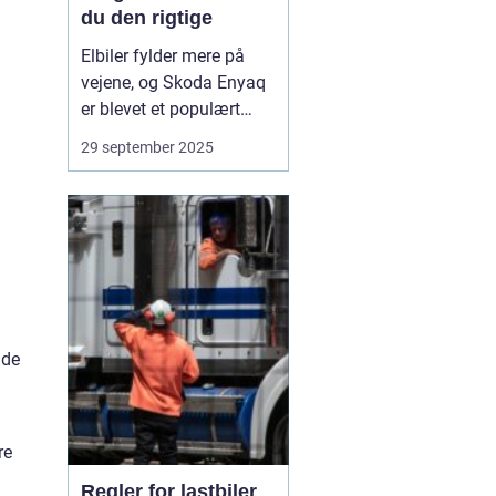
du den rigtige
Elbiler fylder mere på
vejene, og Skoda Enyaq
er blevet et populært
valg. Den er rummelig,
29 september 2025
kører langt på en
opladning og føles solid
i hverdagen. Overvejer
du at skifte til el eller vil
du opgradere din
nuværend...
nde
re
Regler for lastbiler