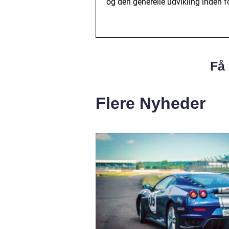
og den generelle udvikling inden f
Få 
Flere Nyheder