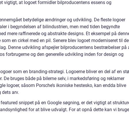
et vigtigt, at logoet formidler bilproducentens essens og
gennemgået betydelige ændringer og udvikling. De fleste logoer
tialer i begyndelsen af bilindustrien, men med tiden begyndte
med mere raffinerede og abstrakte designs. Et eksempel på denn
e som en cirkel med en pil. Senere blev logoet moderniseret til d
dag. Denne udvikling afspejler bilproducentens bestræbelser på 
s forbrugerne og den generelle udvikling inden for design og
ogoer som en branding-strategi. Logoerne bliver en del af en stø
. De bruges både på bilerne selv, i markedsføring og reklamer
le logoer, såsom Porsche’s ikoniske hestesko, kan endda blive
 dets arv.
featured snippet på en Google søgning, er det vigtigt at struktur
sandsynlighed for at blive udvalgt. For at opnå dette kan vi brug