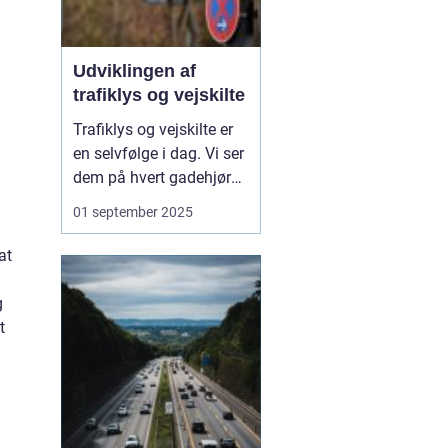
Udviklingen af
trafiklys og vejskilte
Trafiklys og vejskilte er
en selvfølge i dag. Vi ser
dem på hvert gadehjørne
og hver landevej, og de
01 september 2025
styrer vores adfærd i
trafikken, ofte uden vi
at
tænker over det. Men
bag disse enkle
g
symboler ligger en
t
fascinerende ud...