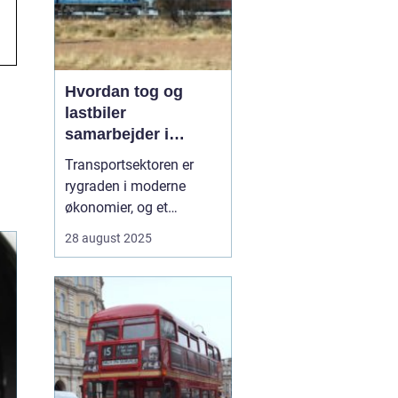
Hvordan tog og
lastbiler
samarbejder i
transportsektoren
Transportsektoren er
rygraden i moderne
økonomier, og et
effektivt samspil mellem
28 august 2025
tog og lastbiler er
afgørende for, at varer
kan nå hurtigt og sikkert
frem. Hvor lastbiler står
for fleksibilitet og
levering direkte til d&os...