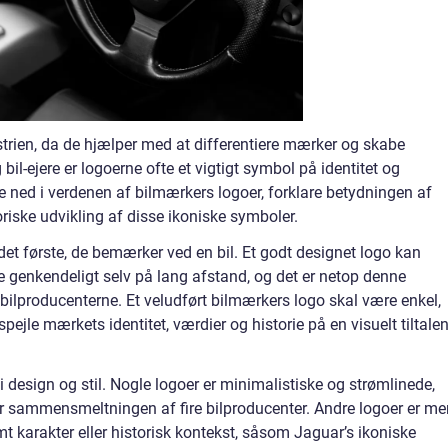
ustrien, da de hjælper med at differentiere mærker og skabe
bil-ejere er logoerne ofte et vigtigt symbol på identitet og
ke ned i verdenen af bilmærkers logoer, forklare betydningen af
toriske udvikling af disse ikoniske symboler.
et første, de bemærker ved en bil. Et godt designet logo kan
ive genkendeligt selv på lang afstand, og det er netop denne
bilproducenterne. Et veludført bilmærkers logo skal være enkel,
spejle mærkets identitet, værdier og historie på en visuelt tiltale
 design og stil. Nogle logoer er minimalistiske og strømlinede,
rer sammensmeltningen af fire bilproducenter. Andre logoer er me
 karakter eller historisk kontekst, såsom Jaguar’s ikoniske