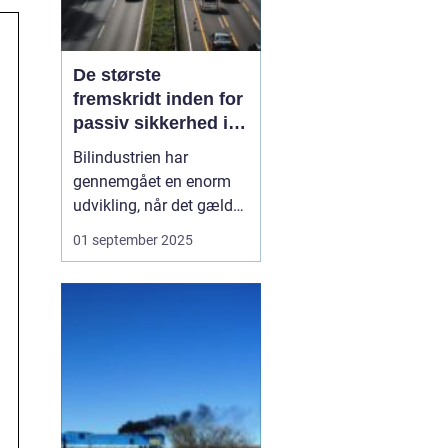
De største
fremskridt inden for
passiv sikkerhed i
biler
Bilindustrien har
gennemgået en enorm
udvikling, når det gælder
sikkerhed. I dag er det
01 september 2025
svært at forestille sig en
bil uden airbags,
sikkerhedsseler og
avancerede crumple
zones. Men disse
funktioner er resultatet
af årti...