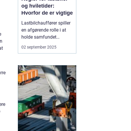
og hviletider:
Hvorfor de er vigtige
Lastbilchauffører spiller
en afgørende rolle i at
e
holde samfundet
en
kørende. De sørger for, at
02 september 2025
at
dagligvarer,
byggematerialer og
medicin når frem til
tiden. Men lange
rre
arbejdsdage bag rattet
kan være fysisk og
menta...
ere
e