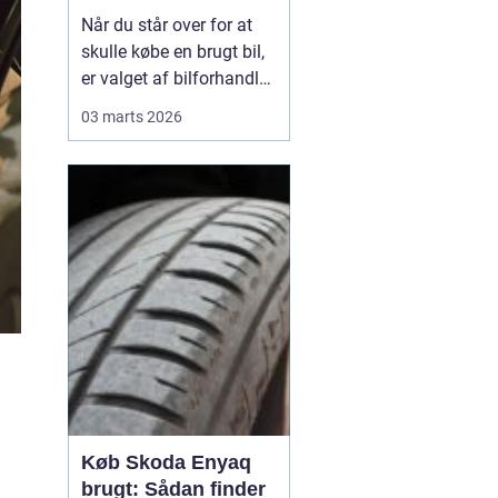
din næste bil
Når du står over for at
skulle købe en brugt bil,
er valget af bilforhandler
næsten lige så vigtigt
03 marts 2026
som selve bilen. En god
forhandler hjælper dig
med at finde den bil, der
passer til dine behov og
dit budget, og sørger for,
at du føler dig tryg før,...
Køb Skoda Enyaq
brugt: Sådan finder