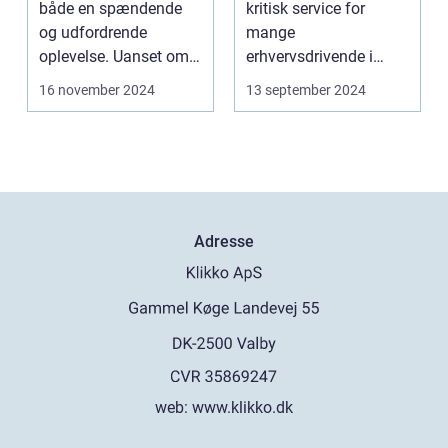
både en spændende
kritisk service for
og udfordrende
mange
oplevelse. Uanset om
erhvervsdrivende i
m...
Frederikshavn og
16 november 2024
13 september 2024
omegn. Det er p...
Adresse
web:
www.klikko.dk