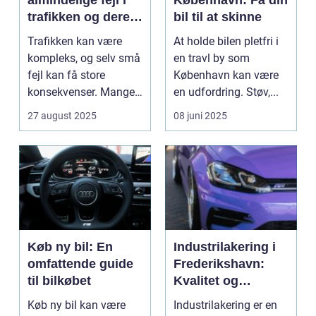
trafikken og deres
bil til at skinne
konsekvenser
Trafikken kan være
At holde bilen pletfri i
kompleks, og selv små
en travl by som
fejl kan få store
København kan være
konsekvenser. Mange
en udfordring. Støv,...
uly...
27 august 2025
08 juni 2025
Køb ny bil: En
Industrilakering i
omfattende guide
Frederikshavn:
til bilkøbet
Kvalitet og
Professionalisme
Køb ny bil kan være
Industrilakering er en