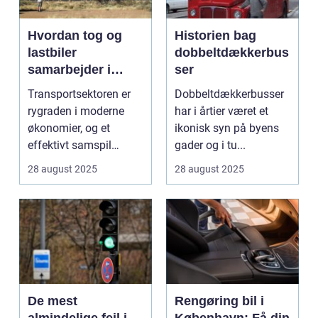
Hvordan tog og
Historien bag
lastbiler
dobbeltdækkerbus
samarbejder i
ser
transportsektoren
Transportsektoren er
Dobbeltdækkerbusser
rygraden i moderne
har i årtier været et
økonomier, og et
ikonisk syn på byens
effektivt samspil
gader og i tu...
mellem tog og last...
28 august 2025
28 august 2025
De mest
Rengøring bil i
almindelige fejl i
København: Få din