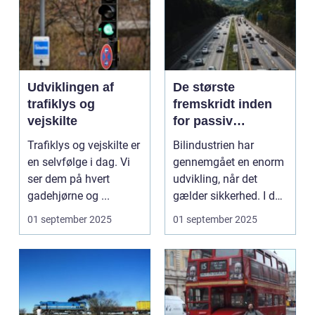
Udviklingen af
De største
trafiklys og
fremskridt inden
vejskilte
for passiv
sikkerhed i biler
Trafiklys og vejskilte er
Bilindustrien har
en selvfølge i dag. Vi
gennemgået en enorm
ser dem på hvert
udvikling, når det
gadehjørne og ...
gælder sikkerhed. I dag
e...
01 september 2025
01 september 2025