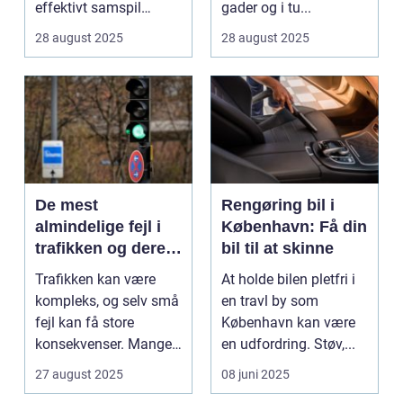
effektivt samspil
gader og i tu...
mellem tog og last...
28 august 2025
28 august 2025
De mest
Rengøring bil i
almindelige fejl i
København: Få din
trafikken og deres
bil til at skinne
konsekvenser
Trafikken kan være
At holde bilen pletfri i
kompleks, og selv små
en travl by som
fejl kan få store
København kan være
konsekvenser. Mange
en udfordring. Støv,...
uly...
27 august 2025
08 juni 2025