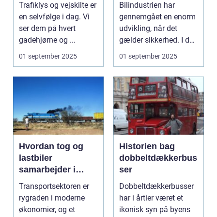
Trafiklys og vejskilte er
Bilindustrien har
en selvfølge i dag. Vi
gennemgået en enorm
ser dem på hvert
udvikling, når det
gadehjørne og ...
gælder sikkerhed. I dag
e...
01 september 2025
01 september 2025
Hvordan tog og
Historien bag
lastbiler
dobbeltdækkerbus
samarbejder i
ser
transportsektoren
Transportsektoren er
Dobbeltdækkerbusser
rygraden i moderne
har i årtier været et
økonomier, og et
ikonisk syn på byens