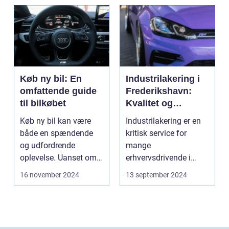
Køb ny bil: En
Industrilakering i
omfattende guide
Frederikshavn:
til bilkøbet
Kvalitet og
Professionalisme
Køb ny bil kan være
Industrilakering er en
både en spændende
kritisk service for
og udfordrende
mange
oplevelse. Uanset om
erhvervsdrivende i
m...
Frederikshavn og
16 november 2024
13 september 2024
omegn. Det er p...