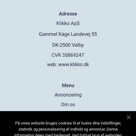
Adresse
web:
www.klikko.dk
Menu
Annoncering
Om os
Cookies
På vores website bruges cookies til at huske dine indstillinger,
Kontakt os
statistik og personalisering af indhold og annoncer. Denne
Sitemap
information deles med tredjepart. Ved fortsat brug af websiden