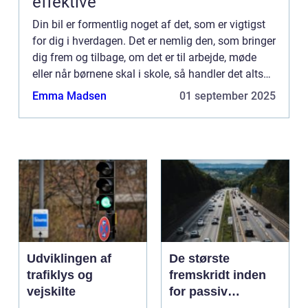
effektive
Din bil er formentlig noget af det, som er vigtigst
for dig i hverdagen. Det er nemlig den, som bringer
dig frem og tilbage, om det er til arbejde, møde
eller når børnene skal i skole, så handler det altså
bare om, at den skal kunne køre. Den skal og...
Emma Madsen
01 september 2025
Udviklingen af
De største
trafiklys og
fremskridt inden
vejskilte
for passiv
sikkerhed i biler