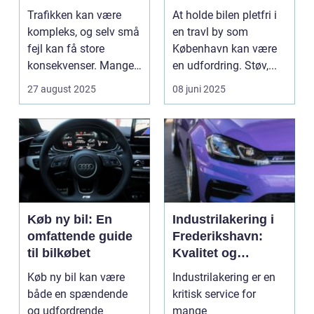
konsekvenser
Trafikken kan være
At holde bilen pletfri i
kompleks, og selv små
en travl by som
fejl kan få store
København kan være
konsekvenser. Mange
en udfordring. Støv,...
uly...
27 august 2025
08 juni 2025
Køb ny bil: En
Industrilakering i
omfattende guide
Frederikshavn:
til bilkøbet
Kvalitet og
Professionalisme
Køb ny bil kan være
Industrilakering er en
både en spændende
kritisk service for
og udfordrende
mange