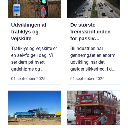
Udviklingen af
De største
trafiklys og
fremskridt inden
vejskilte
for passiv
sikkerhed i biler
Trafiklys og vejskilte er
Bilindustrien har
en selvfølge i dag. Vi
gennemgået en enorm
ser dem på hvert
udvikling, når det
gadehjørne og ...
gælder sikkerhed. I dag
e...
01 september 2025
01 september 2025