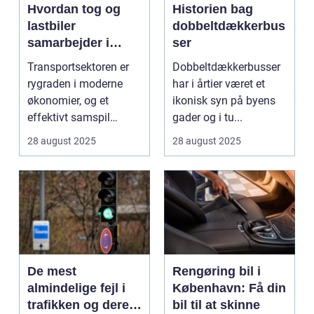
Hvordan tog og
Historien bag
lastbiler
dobbeltdækkerbus
samarbejder i
ser
transportsektoren
Transportsektoren er
Dobbeltdækkerbusser
rygraden i moderne
har i årtier været et
økonomier, og et
ikonisk syn på byens
effektivt samspil
gader og i tu...
mellem tog og last...
28 august 2025
28 august 2025
De mest
Rengøring bil i
almindelige fejl i
København: Få din
trafikken og deres
bil til at skinne