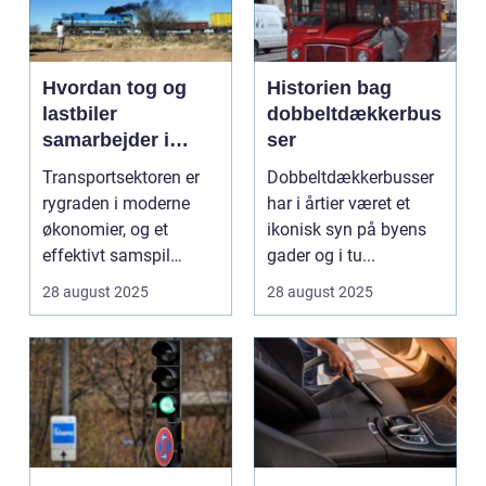
Hvordan tog og
Historien bag
lastbiler
dobbeltdækkerbus
samarbejder i
ser
transportsektoren
Transportsektoren er
Dobbeltdækkerbusser
rygraden i moderne
har i årtier været et
økonomier, og et
ikonisk syn på byens
effektivt samspil
gader og i tu...
mellem tog og last...
28 august 2025
28 august 2025