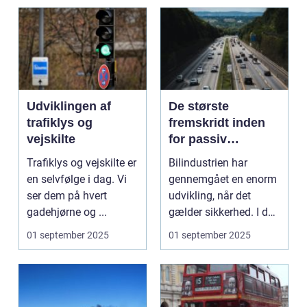
Udviklingen af
De største
trafiklys og
fremskridt inden
vejskilte
for passiv
sikkerhed i biler
Trafiklys og vejskilte er
Bilindustrien har
en selvfølge i dag. Vi
gennemgået en enorm
ser dem på hvert
udvikling, når det
gadehjørne og ...
gælder sikkerhed. I dag
e...
01 september 2025
01 september 2025