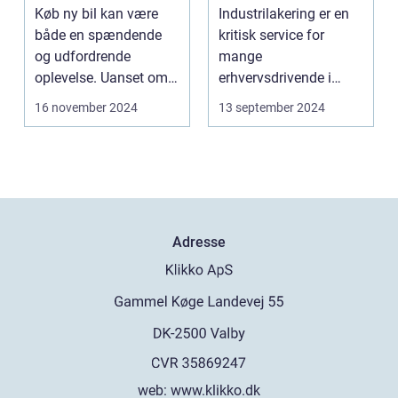
Professionalisme
Køb ny bil kan være
Industrilakering er en
både en spændende
kritisk service for
og udfordrende
mange
oplevelse. Uanset om
erhvervsdrivende i
m...
Frederikshavn og
16 november 2024
13 september 2024
omegn. Det er p...
Adresse
web:
www.klikko.dk