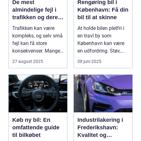
De mest
Rengøring bil i
almindelige fejl i
København: Få din
trafikken og deres
bil til at skinne
konsekvenser
Trafikken kan være
At holde bilen pletfri i
kompleks, og selv små
en travl by som
fejl kan få store
København kan være
konsekvenser. Mange
en udfordring. Støv,...
uly...
27 august 2025
08 juni 2025
Køb ny bil: En
Industrilakering i
omfattende guide
Frederikshavn:
til bilkøbet
Kvalitet og