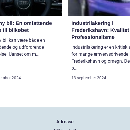
ny bil: En omfattende
Industrilakering i
 til bilkøbet
Frederikshavn: Kvalitet
Professionalisme
y bil kan være både en
ende og udfordrende
Industrilakering er en kritisk 
lse. Uanset om m...
for mange erhvervsdrivende 
Frederikshavn og omegn. Det
p...
ember 2024
13 september 2024
Adresse