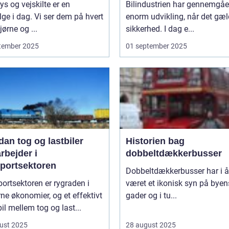
lys og vejskilte er en
Bilindustrien har gennemgåe
lge i dag. Vi ser dem på hvert
enorm udvikling, når det gæl
ørne og ...
sikkerhed. I dag e...
tember 2025
01 september 2025
an tog og lastbiler
Historien bag
rbejder i
dobbeltdækkerbusser
sportsektoren
Dobbeltdækkerbusser har i år
ortsektoren er rygraden i
været et ikonisk syn på byen
e økonomier, og et effektivt
gader og i tu...
l mellem tog og last...
ust 2025
28 august 2025