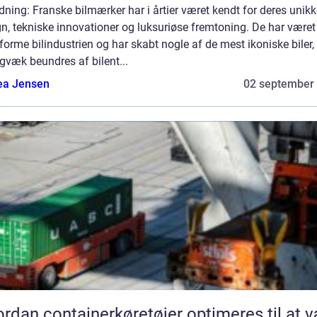
dning: Franske bilmærker har i årtier været kendt for deres unik
n, tekniske innovationer og luksuriøse fremtoning. De har være
t forme bilindustrien og har skabt nogle af de mest ikoniske biler,
gvæk beundres af bilent...
ea Jensen
02 september
rdan containerkøretøjer optimeres til at 