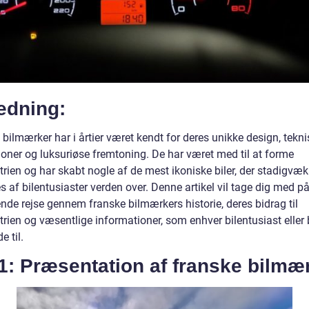
edning:
bilmærker har i årtier været kendt for deres unikke design, tekn
ioner og luksuriøse fremtoning. De har været med til at forme
trien og har skabt nogle af de mest ikoniske biler, der stadigvæk
 af bilentusiaster verden over. Denne artikel vil tage dig med p
de rejse gennem franske bilmærkers historie, deres bidrag til
trien og væsentlige informationer, som enhver bilentusiast eller b
e til.
1: Præsentation af franske bilmæ