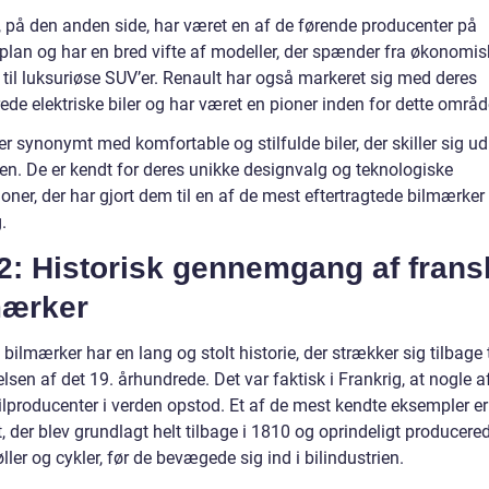
, på den anden side, har været en af de førende producenter på
plan og har en bred vifte af modeller, der spænder fra økonomis
r til luksuriøse SUV’er. Renault har også markeret sig med deres
de elektriske biler og har været en pioner inden for dette områd
er synonymt med komfortable og stilfulde biler, der skiller sig ud
. De er kendt for deres unikke designvalg og teknologiske
oner, der har gjort dem til en af de mest eftertragtede bilmærker 
.
2: Historisk gennemgang af frans
mærker
bilmærker har en lang og stolt historie, der strækker sig tilbage t
sen af det 19. århundrede. Det var faktisk i Frankrig, at nogle a
ilproducenter i verden opstod. Et af de mest kendte eksempler er
 der blev grundlagt helt tilbage i 1810 og oprindeligt producere
ler og cykler, før de bevægede sig ind i bilindustrien.