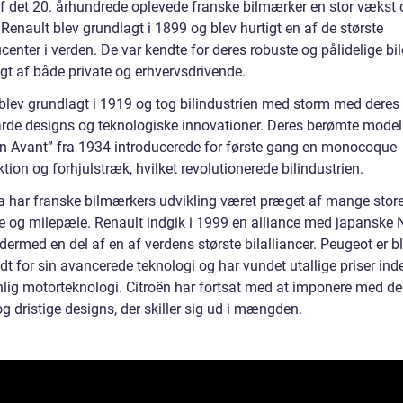
 af det 20. århundrede oplevede franske bilmærker en stor vækst 
Renault blev grundlagt i 1899 og blev hurtigt en af de største
center i verden. De var kendte for deres robuste og pålidelige bile
gt af både private og erhvervsdrivende.
 blev grundlagt i 1919 og tog bilindustrien med storm med deres
rde designs og teknologiske innovationer. Deres berømte model
on Avant” fra 1934 introducerede for første gang en monocoque
tion og forhjulstræk, hvilket revolutionerede bilindustrien.
a har franske bilmærkers udvikling været præget af mange stor
ke og milepæle. Renault indgik i 1999 en alliance med japanske 
dermed en del af en af verdens største bilalliancer. Peugeot er b
t for sin avancerede teknologi og har vundet utallige priser ind
nlig motorteknologi. Citroën har fortsat med at imponere med de
g dristige designs, der skiller sig ud i mængden.