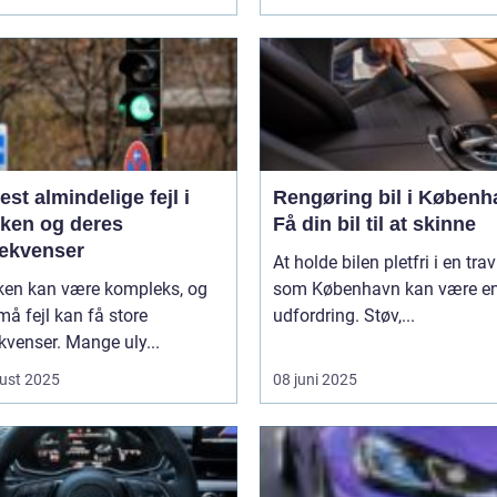
st almindelige fejl i
Rengøring bil i Københ
kken og deres
Få din bil til at skinne
ekvenser
At holde bilen pletfri i en trav
kken kan være kompleks, og
som København kan være e
må fejl kan få store
udfordring. Støv,...
venser. Mange uly...
ust 2025
08 juni 2025