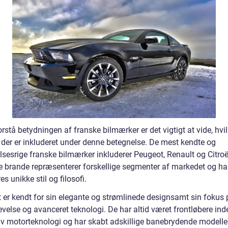
orstå betydningen af franske bilmærker er det vigtigt at vide, hvi
der er inkluderet under denne betegnelse. De mest kendte og
lsesrige franske bilmærker inkluderer Peugeot, Renault og Citroë
re brande repræsenterer forskellige segmenter af markedet og ha
es unikke stil og filosofi.
 er kendt for sin elegante og strømlinede designsamt sin fokus 
velse og avanceret teknologi. De har altid været frontløbere ind
iv motorteknologi og har skabt adskillige banebrydende modeller