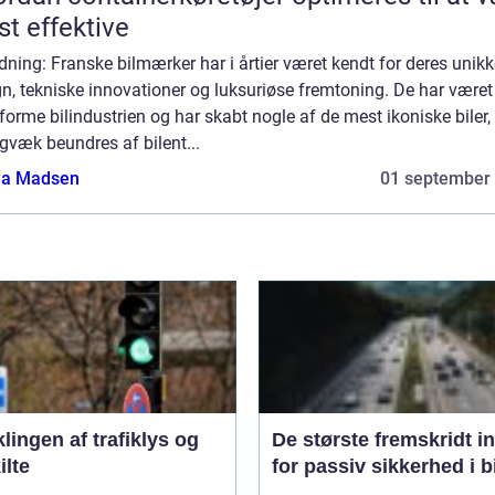
t effektive
dning: Franske bilmærker har i årtier været kendt for deres unik
n, tekniske innovationer og luksuriøse fremtoning. De har være
t forme bilindustrien og har skabt nogle af de mest ikoniske biler,
gvæk beundres af bilent...
a Madsen
01 september
lingen af trafiklys og
De største fremskridt i
ilte
for passiv sikkerhed i b