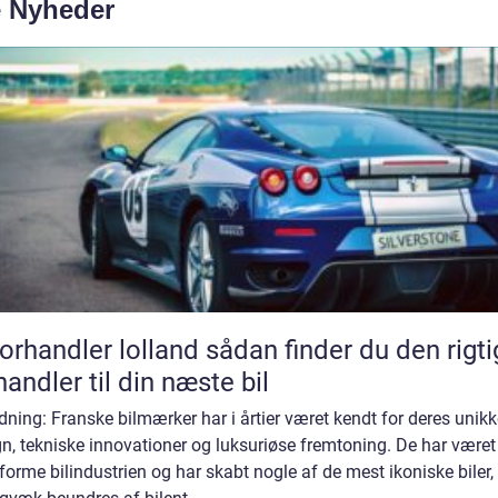
e Nyheder
andler lolland sådan finder du den rigtige
handler til din næste bil
dning: Franske bilmærker har i årtier været kendt for deres unik
n, tekniske innovationer og luksuriøse fremtoning. De har være
t forme bilindustrien og har skabt nogle af de mest ikoniske biler,