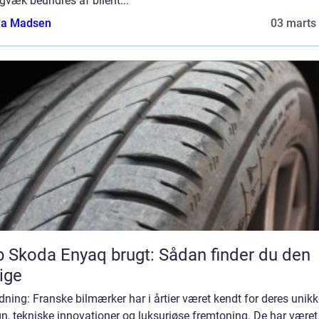
gvæk beundres af bilent...
a Madsen
03 marts
 Skoda Enyaq brugt: Sådan finder du den
tige
dning: Franske bilmærker har i årtier været kendt for deres unik
n, tekniske innovationer og luksuriøse fremtoning. De har være