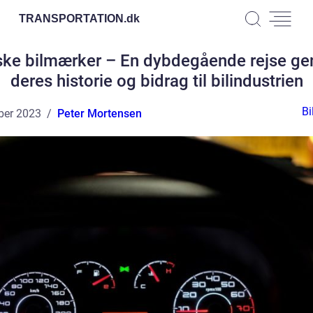
TRANSPORTATION.
dk
ske bilmærker – En dybdegående rejse g
deres historie og bidrag til bilindustrien
Bi
ber 2023
Peter Mortensen