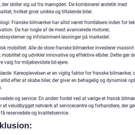
, der skiller sig ud fra mængden. De kombinerer æstetik med
alitet, hvilket giver unikke og tiltalende biler.
logi: Franske bilmærker har altid været frontløbere inden for te
vation. De har nogle af de mest avancerede motorer,
edssystemer og infotainment-løsninger på markedet.
risk mobilitet: Alle de store franske bilmærker investerer massivt 
k mobilitet og udvikler innovative og effektive elbiler. Dette gør d
ve valg for miljøbevidste bil-ejere.
læde: Køreoplevelsen er en vigtig faktor for franske bilmærker, 
altid efter at skabe biler, der giver en behagelig og dynamisk op
.
vedele og service: En anden fordel ved at vælge et fransk bilmær
r et veludbygget netværk af servicecentre og forhandlere, der gø
få reservedele og kvalitetservice.
klusion: