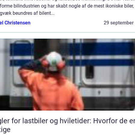
t forme bilindustrien og har skabt nogle af de mest ikoniske biler,
gvæk beundres af bilent...
el Christensen
29 september
ler for lastbiler og hviletider: Hvorfor de e
tige