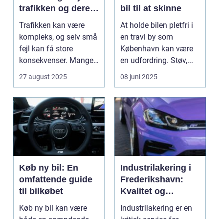
trafikken og deres
bil til at skinne
konsekvenser
Trafikken kan være
At holde bilen pletfri i
kompleks, og selv små
en travl by som
fejl kan få store
København kan være
konsekvenser. Mange
en udfordring. Støv,...
uly...
27 august 2025
08 juni 2025
Køb ny bil: En
Industrilakering i
omfattende guide
Frederikshavn:
til bilkøbet
Kvalitet og
Professionalisme
Køb ny bil kan være
Industrilakering er en