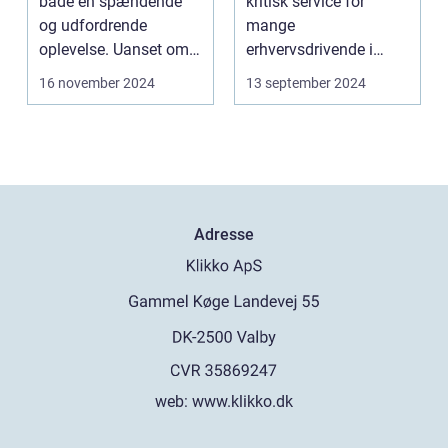
både en spændende
kritisk service for
og udfordrende
mange
oplevelse. Uanset om
erhvervsdrivende i
m...
Frederikshavn og
16 november 2024
13 september 2024
omegn. Det er p...
Adresse
web:
www.klikko.dk