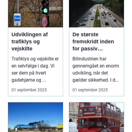
Udviklingen af
De største
trafiklys og
fremskridt inden
vejskilte
for passiv
sikkerhed i biler
Trafiklys og vejskilte er
Bilindustrien har
en selvfølge i dag. Vi
gennemgået en enorm
ser dem på hvert
udvikling, når det
gadehjørne og ...
gælder sikkerhed. I dag
e...
01 september 2025
01 september 2025