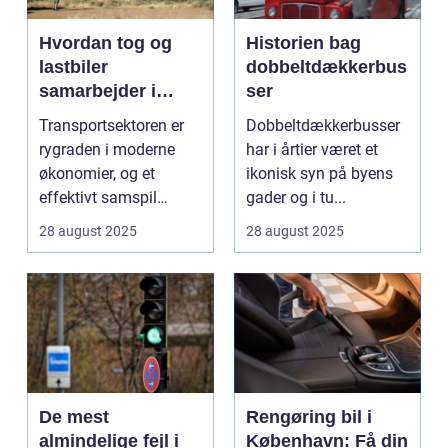
Hvordan tog og
Historien bag
lastbiler
dobbeltdækkerbus
samarbejder i
ser
transportsektoren
Transportsektoren er
Dobbeltdækkerbusser
rygraden i moderne
har i årtier været et
økonomier, og et
ikonisk syn på byens
effektivt samspil
gader og i tu...
mellem tog og last...
28 august 2025
28 august 2025
De mest
Rengøring bil i
almindelige fejl i
København: Få din