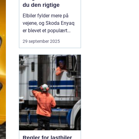
du den rigtige
Elbiler fylder mere på
vejene, og Skoda Enyaq
er blevet et populært
valg. Den er rummelig,
29 september 2025
kører langt på en
opladning og føles solid
i hverdagen. Overvejer
du at skifte til el eller vil
du opgradere din
nuværend...
Regler for lastbiler