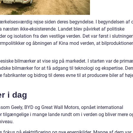
rkelsesværdig rejse siden deres begyndelse. I begyndelsen af 
na næsten ikke-eksisterende. Landet blev påvirket af politiske
r og isolation fra den vestlige verden. Det var først i slutninge
formpolitikker og åbningen af Kina mod verden, at bilproduktione
esiske bilmærker at vise sig på markedet. I starten var de primæ
dske bilmærker for at få adgang til teknologi og ekspertise. De
 fabrikanter og bidrog til deres evne til at producere biler af høj
r i dag
såsom Geely, BYD og Great Wall Motors, opnået international
er tilgængelige i mange lande rundt om i verden og bliver mere o
niveau.
s fokus på elektrificering og nye energikilder. Mange af dem var