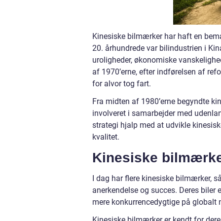
Kinesiske bilmærker har haft en bemæ
20. århundrede var bilindustrien i Ki
uroligheder, økonomiske vanskelighede
af 1970’erne, efter indførelsen af re
for alvor tog fart.
Fra midten af 1980’erne begyndte kin
involveret i samarbejder med udenlan
strategi hjalp med at udvikle kinesiske
kvalitet.
Kinesiske bilmærke
I dag har flere kinesiske bilmærker, 
anerkendelse og succes. Deres biler 
mere konkurrencedygtige på globalt 
Kinesiske bilmærker er kendt for dere