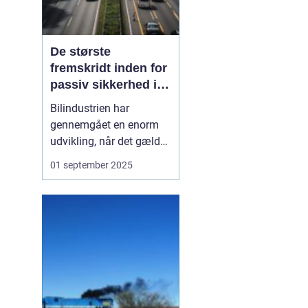
De største
fremskridt inden for
passiv sikkerhed i
biler
Bilindustrien har
gennemgået en enorm
udvikling, når det gælder
sikkerhed. I dag er det
01 september 2025
svært at forestille sig en
bil uden airbags,
sikkerhedsseler og
avancerede crumple
zones. Men disse
funktioner er resultatet
af årti...