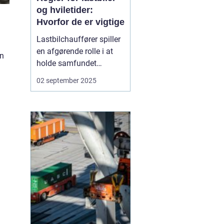
og hviletider:
Hvorfor de er vigtige
Lastbilchauffører spiller
en afgørende rolle i at
on
holde samfundet
kørende. De sørger for, at
02 september 2025
dagligvarer,
byggematerialer og
medicin når frem til
tiden. Men lange
arbejdsdage bag rattet
kan være fysisk og
menta...