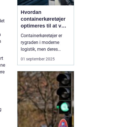
Hvordan
containerkøretøjer
det
optimeres til at være
mest effektive
n
Containerkøretøjer er
n
rygraden i moderne
logistik, men deres
effektivitet afhænger af
rt
01 september 2025
langt mere end blot
nne
motorstyrke og
ere
lasteevne. Effektiv drift
handler om at udnytte
brændstof optimalt,
minimere tomkørsel og
sikre,...
g