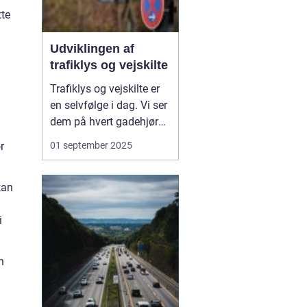
tte
Udviklingen af
trafiklys og vejskilte
Trafiklys og vejskilte er
en selvfølge i dag. Vi ser
dem på hvert gadehjørne
og hver landevej, og de
01 september 2025
r
styrer vores adfærd i
trafikken, ofte uden vi
tænker over det. Men
kan
bag disse enkle
symboler ligger en
i
fascinerende ud...
n