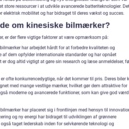
ret store ressourcer i at udvikle avancerede batteriteknologier. De
r elektrisk mobilitet og har bidraget til deres vækst og succes.
vide om kinesiske bilmærker?
r, er der flere vigtige faktorer at være opmærksom på:
 bilmærker har arbejdet hårdt for at forbedre kvaliteten og
ste af dem opfylder internationale standarder og har opnået
 er dog altid vigtigt at gøre sin research og læse anmeldelser, fø
er ofte konkurrencedygtige, når det kommer til pris. Deres biler 
et med mange vestlige mærker, hvilket gør dem attraktive for
også moderne og avancerede funktioner, som kan give god værd
 bilmærker har placeret sig i frontlinjen med hensyn til innovatio
cering og ny energi har bidraget til udviklingen af grønnere
også taget lederskab inden for selvkørende teknologi og