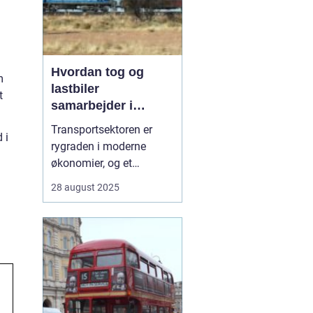
Hvordan tog og
m
lastbiler
t
samarbejder i
transportsektoren
Transportsektoren er
 i
rygraden i moderne
økonomier, og et
effektivt samspil mellem
28 august 2025
tog og lastbiler er
afgørende for, at varer
kan nå hurtigt og sikkert
frem. Hvor lastbiler står
for fleksibilitet og
levering direkte til d&os...