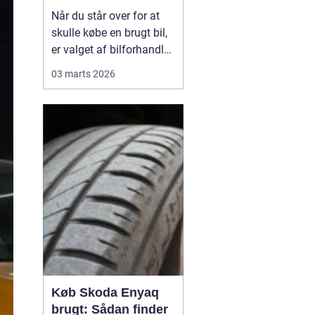
din næste bil
Når du står over for at
skulle købe en brugt bil,
er valget af bilforhandler
næsten lige så vigtigt
03 marts 2026
som selve bilen. En god
forhandler hjælper dig
med at finde den bil, der
passer til dine behov og
dit budget, og sørger for,
at du føler dig tryg før,...
Køb Skoda Enyaq
brugt: Sådan finder