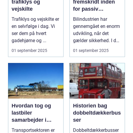
trafiklys og
fremskridt inden
vejskilte
for passiv
sikkerhed i biler
Trafiklys og vejskilte er
Bilindustrien har
en selvfølge i dag. Vi
gennemgået en enorm
ser dem på hvert
udvikling, når det
gadehjørne og ...
gælder sikkerhed. I dag
e...
01 september 2025
01 september 2025
Hvordan tog og
Historien bag
lastbiler
dobbeltdækkerbus
samarbejder i
ser
transportsektoren
Transportsektoren er
Dobbeltdækkerbusser