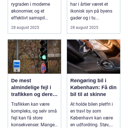
rygraden i moderne
har i årtier været et
økonomier, og et
ikonisk syn på byens
effektivt samspil
gader og i tu...
mellem tog og last...
28 august 2025
28 august 2025
De mest
Rengøring bil i
almindelige fejl i
København: Få din
trafikken og deres
bil til at skinne
konsekvenser
Trafikken kan være
At holde bilen pletfri i
kompleks, og selv små
en travl by som
fejl kan få store
København kan være
konsekvenser. Mange
en udfordring. Støv,...