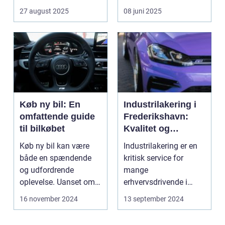
uly...
27 august 2025
08 juni 2025
Køb ny bil: En
Industrilakering i
omfattende guide
Frederikshavn:
til bilkøbet
Kvalitet og
Professionalisme
Køb ny bil kan være
Industrilakering er en
både en spændende
kritisk service for
og udfordrende
mange
oplevelse. Uanset om
erhvervsdrivende i
m...
Frederikshavn og
16 november 2024
13 september 2024
omegn. Det er p...