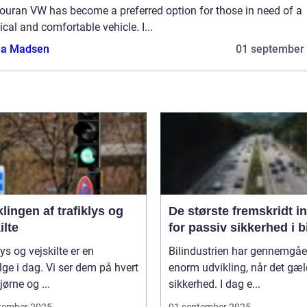
Touran VW has become a preferred option for those in need of a
ical and comfortable vehicle. I...
a Madsen
01 september
lingen af trafiklys og
De største fremskridt i
ilte
for passiv sikkerhed i b
lys og vejskilte er en
Bilindustrien har gennemgåe
lge i dag. Vi ser dem på hvert
enorm udvikling, når det gæl
ørne og ...
sikkerhed. I dag e...
tember 2025
01 september 2025