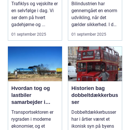
sikkerhed i biler
Trafiklys og vejskilte er
Bilindustrien har
en selvfølge i dag. Vi
gennemgået en enorm
ser dem på hvert
udvikling, når det
gadehjørne og ...
gælder sikkerhed. I dag
e...
01 september 2025
01 september 2025
Hvordan tog og
Historien bag
lastbiler
dobbeltdækkerbus
samarbejder i
ser
transportsektoren
Transportsektoren er
Dobbeltdækkerbusser
rygraden i moderne
har i årtier været et
økonomier, og et
ikonisk syn på byens