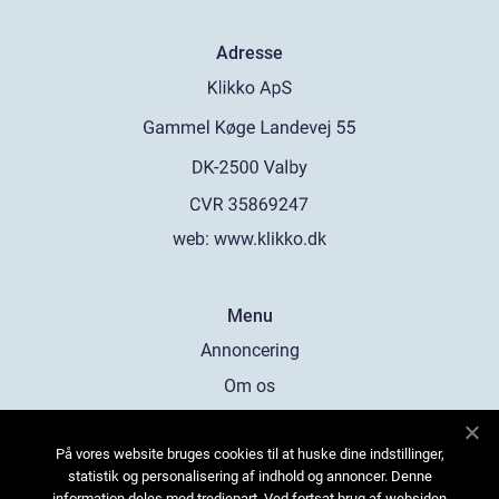
Adresse
web:
www.klikko.dk
Menu
Annoncering
Om os
Cookies
På vores website bruges cookies til at huske dine indstillinger,
Kontakt os
statistik og personalisering af indhold og annoncer. Denne
Sitemap
information deles med tredjepart. Ved fortsat brug af websiden