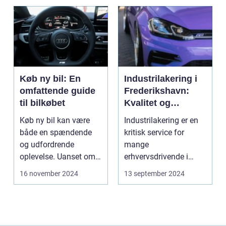
Køb ny bil: En
Industrilakering i
omfattende guide
Frederikshavn:
til bilkøbet
Kvalitet og
Professionalisme
Køb ny bil kan være
Industrilakering er en
både en spændende
kritisk service for
og udfordrende
mange
oplevelse. Uanset om
erhvervsdrivende i
m...
Frederikshavn og
16 november 2024
13 september 2024
omegn. Det er p...