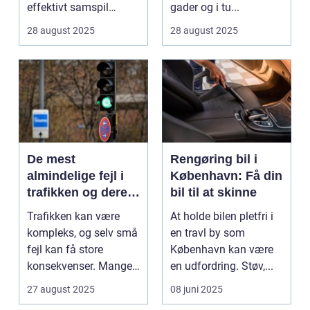
effektivt samspil
gader og i tu...
mellem tog og last...
28 august 2025
28 august 2025
De mest
Rengøring bil i
almindelige fejl i
København: Få din
trafikken og deres
bil til at skinne
konsekvenser
Trafikken kan være
At holde bilen pletfri i
kompleks, og selv små
en travl by som
fejl kan få store
København kan være
konsekvenser. Mange
en udfordring. Støv,...
uly...
27 august 2025
08 juni 2025