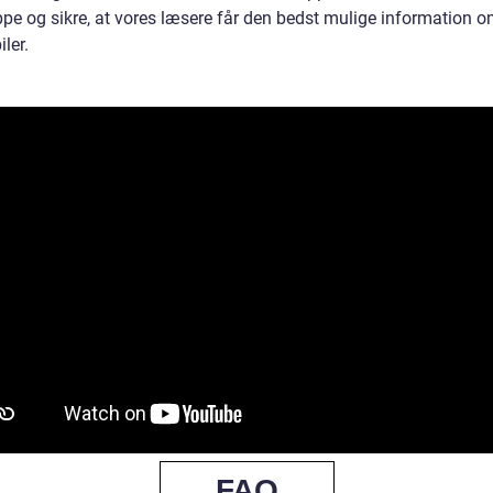
pe og sikre, at vores læsere får den bedst mulige information 
iler.
FAQ