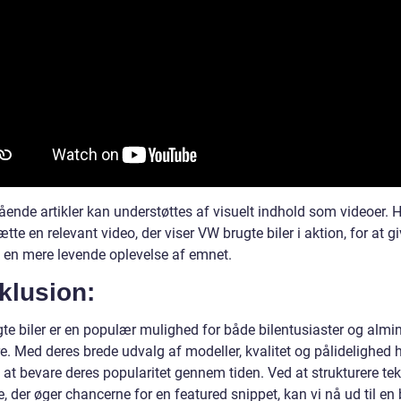
ende artikler kan understøttes af visuelt indhold som videoer. 
tte en relevant video, der viser VW brugte biler i aktion, for at g
 en mere levende oplevelse af emnet.
klusion:
te biler er en populær mulighed for både bilentusiaster og almi
re. Med deres brede udvalg af modeller, kvalitet og pålidelighed
 at bevare deres popularitet gennem tiden. Ved at strukturere te
 der øger chancerne for en featured snippet, kan vi nå ud til en