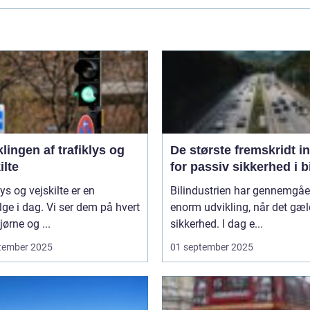
lingen af trafiklys og
De største fremskridt i
ilte
for passiv sikkerhed i b
lys og vejskilte er en
Bilindustrien har gennemgåe
lge i dag. Vi ser dem på hvert
enorm udvikling, når det gæl
ørne og ...
sikkerhed. I dag e...
tember 2025
01 september 2025