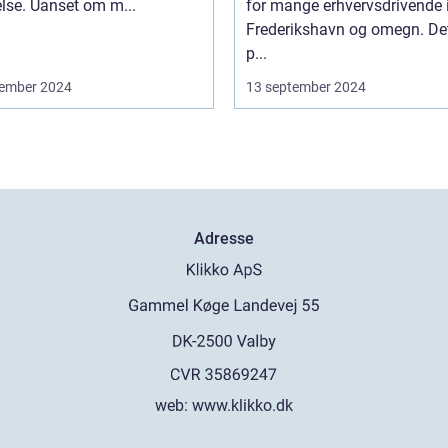
lse. Uanset om m...
for mange erhvervsdrivende 
Frederikshavn og omegn. Det
p...
ember 2024
13 september 2024
Adresse
web:
www.klikko.dk