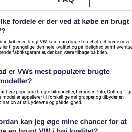
lke fordele er der ved at købe en brugt
W?
man køber en brugt VW, kan man drage fordel af det brede udval
ler tilgængelige, den høje kvalitet og pålidelighed samt eventue
rende fabriksgarantier, der kan være tilbage på bilen.
ad er VWs mest populære brugte
lmodeller?
ar flere populære brugte bilmodeller, herunder Polo, Golf og Tig
 modeller appellerer til forskellige målgrupper og tilbyder en
nation af stil, ydeevne og pålidelighed.
ordan kan jeg øge mine chancer for at
e en brugt VW i høj kvalitet?