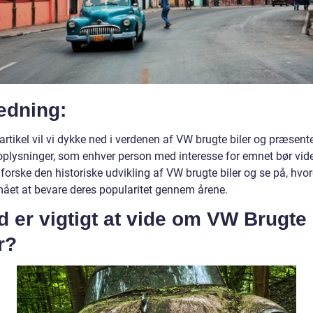
edning:
artikel vil vi dykke ned i verdenen af VW brugte biler og præsent
oplysninger, som enhver person med interesse for emnet bør vide.
forske den historiske udvikling af VW brugte biler og se på, hvo
mået at bevare deres popularitet gennem årene.
 er vigtigt at vide om VW Brugte
r?