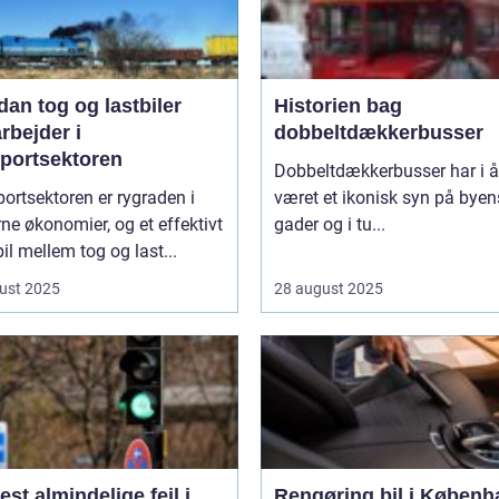
an tog og lastbiler
Historien bag
rbejder i
dobbeltdækkerbusser
sportsektoren
Dobbeltdækkerbusser har i år
ortsektoren er rygraden i
været et ikonisk syn på byen
e økonomier, og et effektivt
gader og i tu...
l mellem tog og last...
ust 2025
28 august 2025
st almindelige fejl i
Rengøring bil i Københ