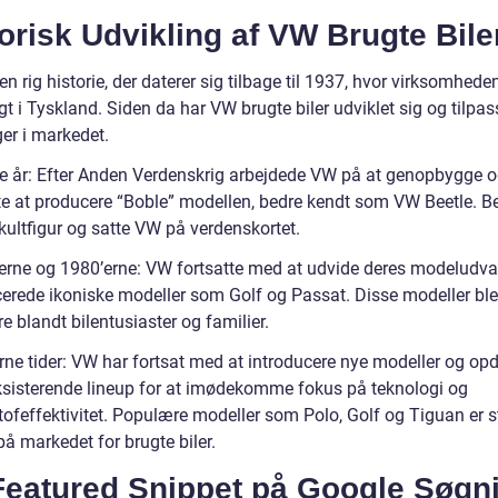
orisk Udvikling af VW Brugte Bile
n rig historie, der daterer sig tilbage til 1937, hvor virksomhede
t i Tyskland. Siden da har VW brugte biler udviklet sig og tilpas
er i markedet.
ge år: Efter Anden Verdenskrig arbejdede VW på at genopbygge 
e at producere “Boble” modellen, bedre kendt som VW Beetle. Be
kultfigur og satte VW på verdenskortet.
erne og 1980’erne: VW fortsatte med at udvide deres modeludva
cerede ikoniske modeller som Golf og Passat. Disse modeller bl
 blandt bilentusiaster og familier.
ne tider: VW har fortsat med at introducere nye modeller og opd
ksisterende lineup for at imødekomme fokus på teknologi og
ofeffektivitet. Populære modeller som Polo, Golf og Tiguan er s
å markedet for brugte biler.
Featured Snippet på Google Søgn