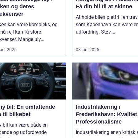
kken og deres
Få din bil til at skinne
ekvenser
At holde bilen pletfri i en trav
kken kan være kompleks, og
som København kan være e
må fejl kan få store
udfordring. Støv,...
venser. Mange uly...
ust 2025
08 juni 2025
ny bil: En omfattende
Industrilakering i
 til bilkøbet
Frederikshavn: Kvalitet
Professionalisme
y bil kan være både en
ende og udfordrende
Industrilakering er en kritisk 