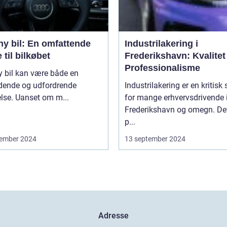
ny bil: En omfattende
Industrilakering i
 til bilkøbet
Frederikshavn: Kvalitet
Professionalisme
y bil kan være både en
ende og udfordrende
Industrilakering er en kritisk 
lse. Uanset om m...
for mange erhvervsdrivende 
Frederikshavn og omegn. Det
p...
ember 2024
13 september 2024
Adresse