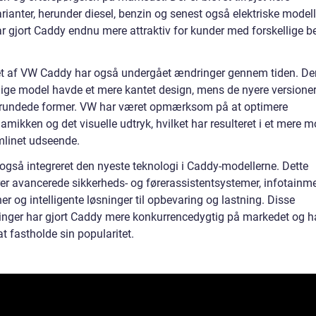
ianter, herunder diesel, benzin og senest også elektriske modell
ar gjort Caddy endnu mere attraktiv for kunder med forskellige 
t af VW Caddy har også undergået ændringer gennem tiden. De
lige model havde et mere kantet design, mens de nyere versioner
rundede former. VW har været opmærksom på at optimere
mikken og det visuelle udtryk, hvilket har resulteret i et mere 
mlinet udseende.
også integreret den nyeste teknologi i Caddy-modellerne. Dette
rer avancerede sikkerheds- og førerassistentsystemer, infotainme
er og intelligente løsninger til opbevaring og lastning. Disse
inger har gjort Caddy mere konkurrencedygtig på markedet og h
at fastholde sin popularitet.