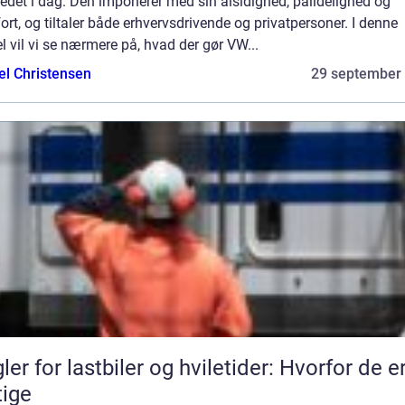
det i dag. Den imponerer med sin alsidighed, pålidelighed og
rt, og tiltaler både erhvervsdrivende og privatpersoner. I denne
el vil vi se nærmere på, hvad der gør VW...
el Christensen
29 september
ler for lastbiler og hviletider: Hvorfor de e
tige