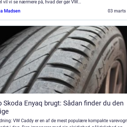
el vil vi se nærmere på, hvad der gør VW...
a Madsen
03 marts
 Skoda Enyaq brugt: Sådan finder du den
tige
edning: VW Caddy er en af de mest populære kompakte varevog