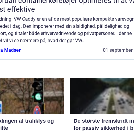
rdan containerkøretøjer optimeres til at 
t effektive
edning: VW Caddy er en af de mest populære kompakte varevog
det i dag. Den imponerer med sin alsidighed, pålidelighed og
rt, og tiltaler både erhvervsdrivende og privatpersoner. I denne
el vil vi se nærmere på, hvad der gør VW...
a Madsen
01 september
lingen af trafiklys og
De største fremskridt i
ilte
for passiv sikkerhed i b