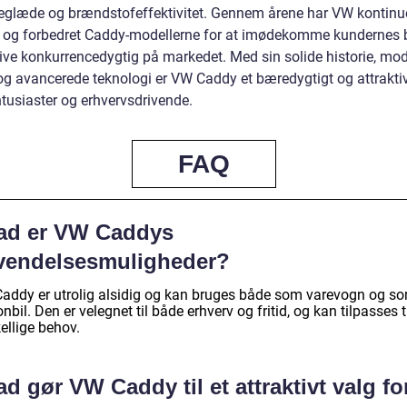
eglæde og brændstofeffektivitet. Gennem årene har VW kontinue
t og forbedret Caddy-modellerne for at imødekomme kundernes
live konkurrencedygtig på markedet. Med sin solide historie, mo
og avancerede teknologi er VW Caddy et bæredygtigt og attraktiv
ntusiaster og erhvervsdrivende.
FAQ
ad er VW Caddys
vendelsesmuligheder?
addy er utrolig alsidig og kan bruges både som varevogn og s
nbil. Den er velegnet til både erhverv og fritid, og kan tilpasses t
ellige behov.
d gør VW Caddy til et attraktivt valg fo