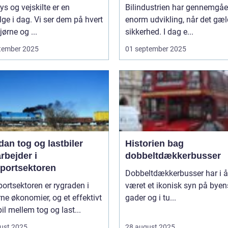
lys og vejskilte er en
Bilindustrien har gennemgåe
lge i dag. Vi ser dem på hvert
enorm udvikling, når det gæl
ørne og ...
sikkerhed. I dag e...
tember 2025
01 september 2025
an tog og lastbiler
Historien bag
rbejder i
dobbeltdækkerbusser
sportsektoren
Dobbeltdækkerbusser har i år
ortsektoren er rygraden i
været et ikonisk syn på byen
e økonomier, og et effektivt
gader og i tu...
l mellem tog og last...
ust 2025
28 august 2025