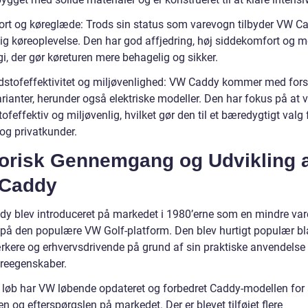
rt og køreglæde: Trods sin status som varevogn tilbyder VW C
ig køreoplevelse. Den har god affjedring, høj siddekomfort og 
i, der gør køreturen mere behagelig og sikker.
stofeffektivitet og miljøvenlighed: VW Caddy kommer med fors
rianter, herunder også elektriske modeller. Den har fokus på at 
feffektiv og miljøvenlig, hvilket gør den til et bæredygtigt valg
og privatkunder.
torisk Gennemgang og Udvikling 
Caddy
y blev introduceret på markedet i 1980’erne som en mindre va
 på den populære VW Golf-platform. Den blev hurtigt populær bl
kere og erhvervsdrivende på grund af sin praktiske anvendelse
reegenskaber.
s løb har VW løbende opdateret og forbedret Caddy-modellen for 
n og efterspørgslen på markedet. Der er blevet tilføjet flere