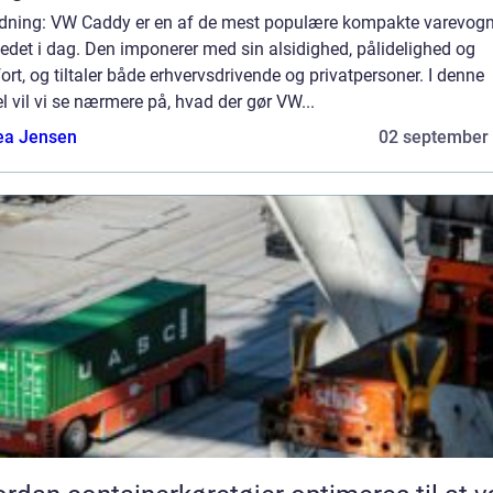
edning: VW Caddy er en af de mest populære kompakte varevog
det i dag. Den imponerer med sin alsidighed, pålidelighed og
rt, og tiltaler både erhvervsdrivende og privatpersoner. I denne
el vil vi se nærmere på, hvad der gør VW...
ea Jensen
02 september