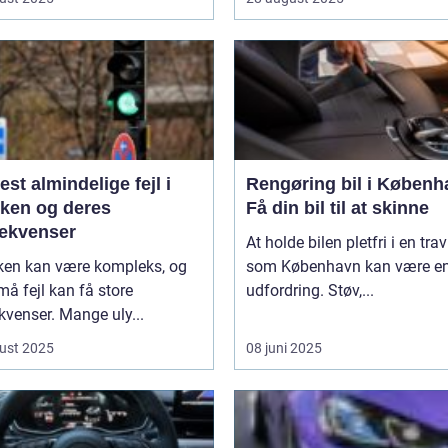
st almindelige fejl i
Rengøring bil i Københ
kken og deres
Få din bil til at skinne
ekvenser
At holde bilen pletfri i en trav
kken kan være kompleks, og
som København kan være e
må fejl kan få store
udfordring. Støv,...
venser. Mange uly...
ust 2025
08 juni 2025