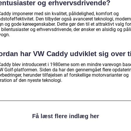
lentusiaster og erhvervsdrivende?
addy imponerer med sin kvalitet, pålidelighed, komfort og
dstofeffektivitet. Den tilbyder også avanceret teknologi, moder
n og gode køreegenskaber. Dette gør den til et attraktivt valg for
bilentusiaster og erhvervsdrivende, der ønsker en alsidig og påli
vogn.
ordan har VW Caddy udviklet sig over t
addy blev introduceret i 1980erne som en mindre varevogn bas
W Golf-platformen. Siden da har den gennemgået flere opdateri
rbedringer, herunder tilføjelsen af forskellige motorvarianter og
ration af den nyeste teknologi.
Få læst flere indlæg her