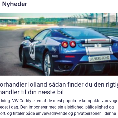
e Nyheder
andler lolland sådan finder du den rigtige
handler til din næste bil
edning: VW Caddy er en af de mest populære kompakte varevog
det i dag. Den imponerer med sin alsidighed, pålidelighed og
rt, og tiltaler både erhvervsdrivende og privatpersoner. I denne