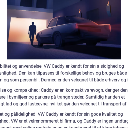
bilitet og anvendelse: VW Caddy er kendt for sin alsidighed og
enlighed. Den kan tilpasses til forskellige behov og bruges båd
 og som personbil. Dermed er den velegnet til både erhverv og fr
else og kompakthed: Caddy er en kompakt varevogn, der gør de
re i bymiljøer og parkere på trange steder. Samtidig har den et
t lad og god lasteevne, hvilket gør den velegnet til transport af 
et og pålidelighed: VW Caddy er kendt for sin gode kvalitet og
ighed. VW er et velrenommeret bilfirma, og Caddy er ingen undtag
ygget med solide materialer og er konstrueret til at klare intensi