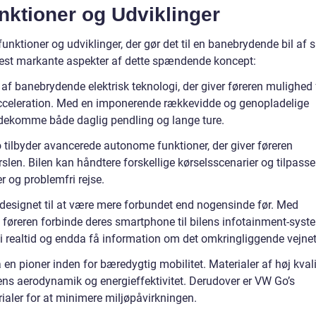
ktioner og Udviklinger
nktioner og udviklinger, der gør det til en banebrydende bil af s
 mest markante aspekter af dette spændende koncept:
 af banebrydende elektrisk teknologi, der giver føreren mulighed 
ig acceleration. Med en imponerende rækkevidde og genopladelige
mødekomme både daglig pendling og lange ture.
ilbyder avancerede autonome funktioner, der giver føreren
slen. Bilen kan håndtere forskellige kørselsscenarier og tilpasse
er og problemfri rejse.
 designet til at være mere forbundet end nogensinde før. Med
n føreren forbinde deres smartphone til bilens infotainment-syst
i realtid og endda få information om det omkringliggende vejnet
n pioner inden for bæredygtig mobilitet. Materialer af høj kvali
lens aerodynamik og energieffektivitet. Derudover er VW Go’s
ialer for at minimere miljøpåvirkningen.