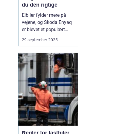
du den rigtige
Elbiler fylder mere på
vejene, og Skoda Enyaq
er blevet et populært
valg. Den er rummelig,
29 september 2025
kører langt på en
opladning og føles solid
i hverdagen. Overvejer
du at skifte til el eller vil
du opgradere din
nuværend...
Regler for lastbiler