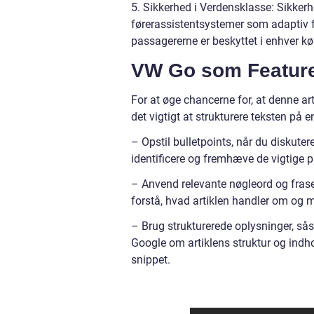
5. Sikkerhed i Verdensklasse: Sikker
førerassistentsystemer som adaptiv fa
passagererne er beskyttet i enhver kø
VW Go som Feature
For at øge chancerne for, at denne ar
det vigtigt at strukturere teksten på 
– Opstil bulletpoints, når du diskute
identificere og fremhæve de vigtige p
– Anvend relevante nøgleord og fraser
forstå, hvad artiklen handler om og må
– Brug strukturerede oplysninger, så
Google om artiklens struktur og indh
snippet.