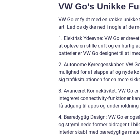
VW Go’s Unikke Fun
VW Go er fyldt med en række unikke fu
art. Lad os dykke ned i nogle af de
1. Elektrisk Ydeevne: VW Go er drevet
at opleve en stille drift og en hurt
batterier er VW Go designet til at i
2. Autonome Køreegenskaber: VW Go t
mulighed for at slappe af og nyde kør
sig trafiksituationen for en mere sikk
3. Avanceret Konnektivitet: VW Go er
integreret connectivity-funktioner ka
få adgang til apps og underholdning 
4. Bæredygtig Design: VW Go er også e
og strømlinede former bidrager til bi
interiør skabt med bæredygtige mater