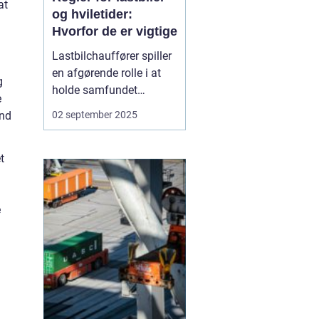
at
og hviletider:
Hvorfor de er vigtige
Lastbilchauffører spiller
en afgørende rolle i at
g
holde samfundet
e
kørende. De sørger for, at
and
02 september 2025
dagligvarer,
byggematerialer og
t
medicin når frem til
tiden. Men lange
arbejdsdage bag rattet
e
kan være fysisk og
menta...