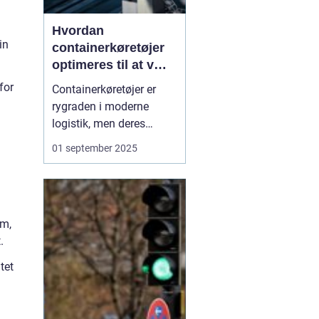
Hvordan
in
containerkøretøjer
optimeres til at være
mest effektive
for
Containerkøretøjer er
rygraden i moderne
logistik, men deres
effektivitet afhænger af
01 september 2025
langt mere end blot
motorstyrke og
lasteevne. Effektiv drift
handler om at udnytte
em,
brændstof optimalt,
.
minimere tomkørsel og
sikre,...
tet