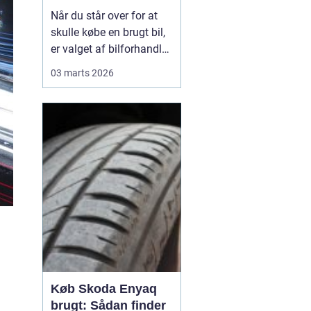
din næste bil
Når du står over for at
skulle købe en brugt bil,
er valget af bilforhandler
næsten lige så vigtigt
03 marts 2026
som selve bilen. En god
forhandler hjælper dig
med at finde den bil, der
passer til dine behov og
dit budget, og sørger for,
at du føler dig tryg før,...
Køb Skoda Enyaq
brugt: Sådan finder