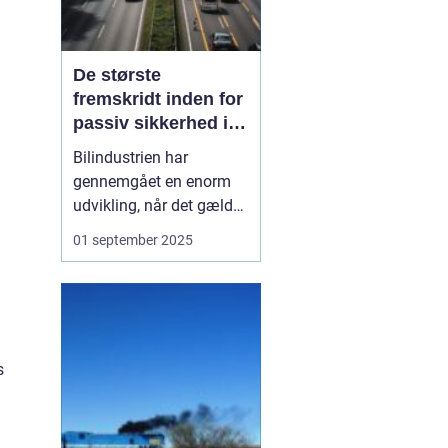
De største
fremskridt inden for
passiv sikkerhed i
biler
Bilindustrien har
gennemgået en enorm
udvikling, når det gælder
sikkerhed. I dag er det
01 september 2025
svært at forestille sig en
bil uden airbags,
sikkerhedsseler og
avancerede crumple
zones. Men disse
s
funktioner er resultatet
af årti...