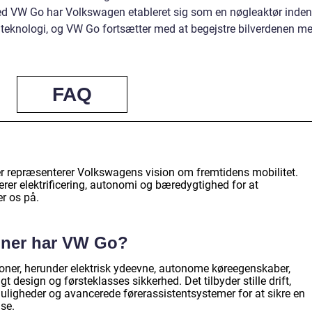
Med VW Go har Volkswagen etableret sig som en nøgleaktør inden
e teknologi, og VW Go fortsætter med at begejstre bilverdenen m
FAQ
der repræsenterer Volkswagens vision om fremtidens mobilitet.
nerer elektrificering, autonomi og bæredygtighed for at
r os på.
ioner har VW Go?
oner, herunder elektrisk ydeevne, autonome køreegenskaber,
t design og førsteklasses sikkerhed. Det tilbyder stille drift,
muligheder og avancerede førerassistentsystemer for at sikre en
se.