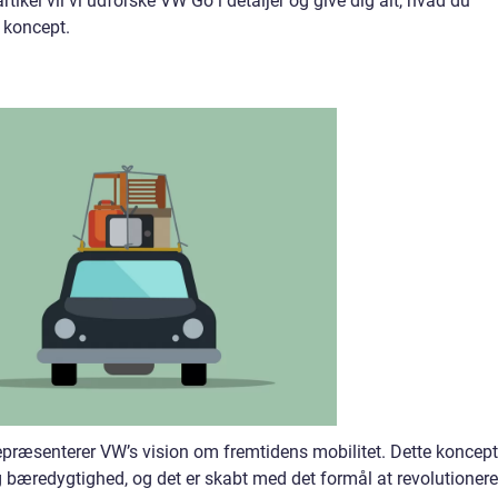
tikel vil vi udforske VW Go i detaljer og give dig alt, hvad du
 koncept.
repræsenterer VW’s vision om fremtidens mobilitet. Dette koncept
g bæredygtighed, og det er skabt med det formål at revolutionere