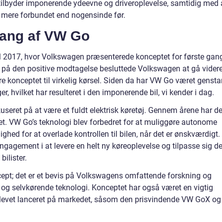
ilbyder imponerende ydeevne og driveroplevelse, samtidig med 
e mere forbundet end nogensinde før.
ang af VW Go
til 2017, hvor Volkswagen præsenterede konceptet for første gan
t på den positive modtagelse besluttede Volkswagen at gå vider
e konceptet til virkelig kørsel. Siden da har VW Go været genst
r, hvilket har resulteret i den imponerende bil, vi kender i dag.
seret på at være et fuldt elektrisk køretøj. Gennem årene har de
det. VW Go’s teknologi blev forbedret for at muliggøre autonome
ghed for at overlade kontrollen til bilen, når det er ønskværdigt.
gagement i at levere en helt ny køreoplevelse og tilpasse sig d
ilister.
ept; det er et bevis på Volkswagens omfattende forskning og
et og selvkørende teknologi. Konceptet har også været en vigtig
 blevet lanceret på markedet, såsom den prisvindende VW GoX og