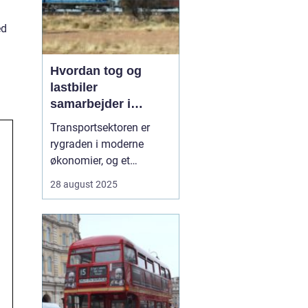
ed
Hvordan tog og
lastbiler
samarbejder i
transportsektoren
Transportsektoren er
rygraden i moderne
økonomier, og et
effektivt samspil mellem
28 august 2025
tog og lastbiler er
afgørende for, at varer
kan nå hurtigt og sikkert
frem. Hvor lastbiler står
for fleksibilitet og
levering direkte til d&os...