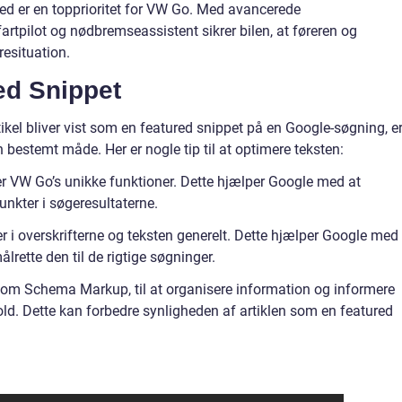
hed er en topprioritet for VW Go. Med avancerede
rtpilot og nødbremseassistent sikrer bilen, at føreren og
resituation.
d Snippet
tikel bliver vist som en featured snippet på en Google-søgning, e
en bestemt måde. Her er nogle tip til at optimere teksten:
rer VW Go’s unikke funktioner. Dette hjælper Google med at
unkter i søgeresultaterne.
 i overskrifterne og teksten generelt. Dette hjælper Google med 
lrette den til de rigtige søgninger.
som Schema Markup, til at organisere information og informere
old. Dette kan forbedre synligheden af artiklen som en featured