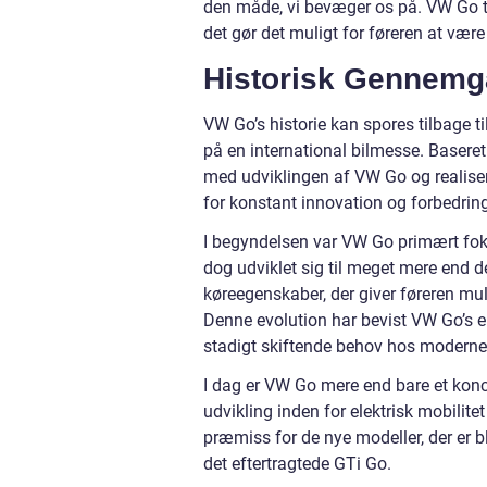
den måde, vi bevæger os på. VW Go t
det gør det muligt for føreren at vær
Historisk Gennemg
VW Go’s historie kan spores tilbage 
på en international bilmesse. Basere
med udviklingen af VW Go og realiser
for konstant innovation og forbedringe
I begyndelsen var VW Go primært foku
dog udviklet sig til meget mere end 
køreegenskaber, der giver føreren muli
Denne evolution har bevist VW Go’s en
stadigt skiftende behov hos moderne b
I dag er VW Go mere end bare et konc
udvikling inden for elektrisk mobilit
præmiss for de nye modeller, der er
det eftertragtede GTi Go.