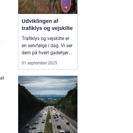
Udviklingen af
trafiklys og vejskilte
Trafiklys og vejskilte er
r
en selvfølge i dag. Vi ser
dem på hvert gadehjørne
og hver landevej, og de
01 september 2025
styrer vores adfærd i
trafikken, ofte uden vi
at
tænker over det. Men
bag disse enkle
symboler ligger en
fascinerende ud...