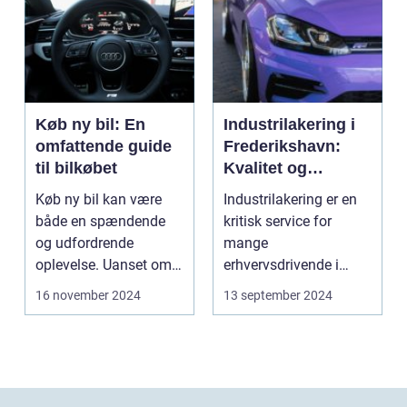
Køb ny bil: En
Industrilakering i
omfattende guide
Frederikshavn:
til bilkøbet
Kvalitet og
Professionalisme
Køb ny bil kan være
Industrilakering er en
både en spændende
kritisk service for
og udfordrende
mange
oplevelse. Uanset om
erhvervsdrivende i
m...
Frederikshavn og
16 november 2024
13 september 2024
omegn. Det er p...