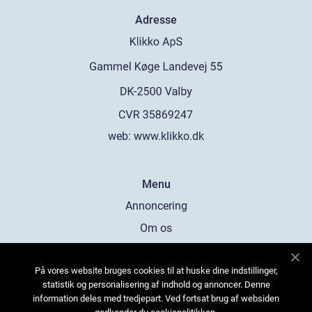
Adresse
web:
www.klikko.dk
Menu
Annoncering
Om os
Cookies
På vores website bruges cookies til at huske dine indstillinger,
Kontakt os
statistik og personalisering af indhold og annoncer. Denne
Sitemap
information deles med tredjepart. Ved fortsat brug af websiden