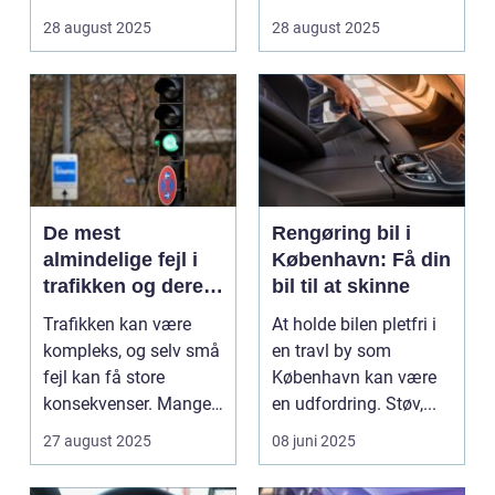
mellem tog og last...
28 august 2025
28 august 2025
De mest
Rengøring bil i
almindelige fejl i
København: Få din
trafikken og deres
bil til at skinne
konsekvenser
Trafikken kan være
At holde bilen pletfri i
kompleks, og selv små
en travl by som
fejl kan få store
København kan være
konsekvenser. Mange
en udfordring. Støv,...
uly...
27 august 2025
08 juni 2025