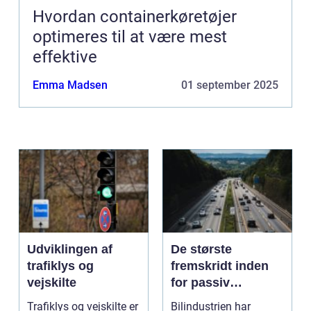
Hvordan containerkøretøjer
optimeres til at være mest
effektive
Emma Madsen
01 september 2025
Udviklingen af
De største
trafiklys og
fremskridt inden
vejskilte
for passiv
sikkerhed i biler
Trafiklys og vejskilte er
Bilindustrien har