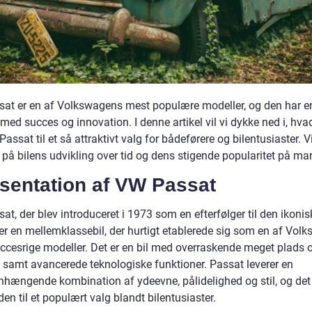
at er en af Volkswagens mest populære modeller, og den har e
 med succes og innovation. I denne artikel vil vi dykke ned i, hva
assat til et så attraktivt valg for bådeførere og bilentusiaster. Vi
 på bilens udvikling over tid og dens stigende popularitet på ma
sentation af VW Passat
t, der blev introduceret i 1973 som en efterfølger til den ikoni
 er en mellemklassebil, der hurtigt etablerede sig som en af Vol
ccesrige modeller. Det er en bil med overraskende meget plads 
 samt avancerede teknologiske funktioner. Passat leverer en
ængende kombination af ydeevne, pålidelighed og stil, og det 
den til et populært valg blandt bilentusiaster.