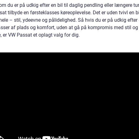
m du er på udkig efter en bil til daglig pendling eller længere ture
t tilbyde en førsteklasses køreoplevelse. Det er uden tvivl en bi
hele – stil, ydeevne og pålidelighed. Så hvis du er på udkig efter 
ser af plads og komfort, uden at gå på kompromis med stil og
 er VW Passat et oplagt valg for dig.