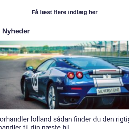
Få læst flere indlæg her
e Nyheder
andler lolland sådan finder du den rigtige
handler til din næste bil