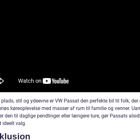
plads, stil og ydeevne er VW Passat den perfekte bil til folk, der
uriøs køreoplevelse med masser af rum til familie og venner. Ua
r den til daglige pendlinger eller længere ture, gør Passats alsi
t ideelt valg.
klusion