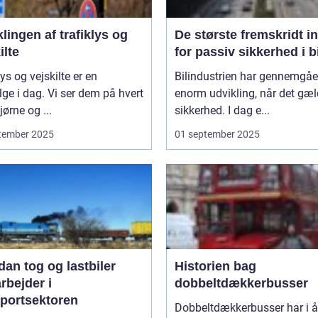
lingen af trafiklys og
De største fremskridt i
ilte
for passiv sikkerhed i b
lys og vejskilte er en
Bilindustrien har gennemgåe
lge i dag. Vi ser dem på hvert
enorm udvikling, når det gæl
ørne og ...
sikkerhed. I dag e...
tember 2025
01 september 2025
an tog og lastbiler
Historien bag
rbejder i
dobbeltdækkerbusser
sportsektoren
Dobbeltdækkerbusser har i år