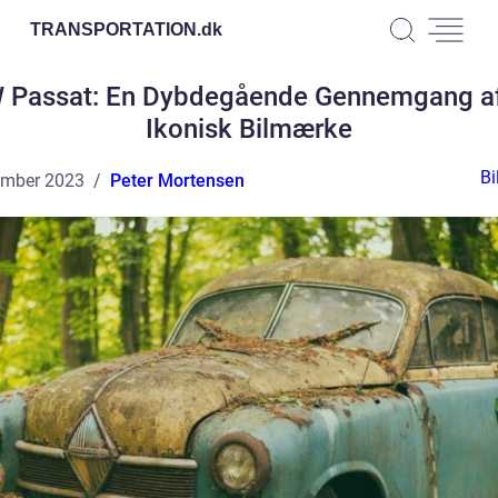
TRANSPORTATION.
dk
 Passat: En Dybdegående Gennemgang af
Ikonisk Bilmærke
Bi
ember 2023
Peter Mortensen