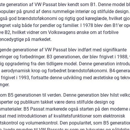
ste generation af VW Passat blev kendt som B1. Denne model b
 populær på grund af dens rummelige interiør og stilfulde design
gså god brændstoføkonomi og rigtig god køreglæde, hvilket gjo
elegnet valg både for pendler og familier. I 1978 blev den B1’er op
live B2, hvilket vidner om Volkswagens ønske om at forblive
encedygtige på markedet.
lgende generationer af VW Passat blev indført med signifikante
inger og forbedringer. B3 generationen, der blev frigivet i 1988,
ig opgradering fra den tidligere model. Denne generation introd
 aerodynamisk krop og forbedret brændstoføkonomi. B4-genera
 frigivet i 1993, fortsatte denne udvikling med æstetiske og tek
nger.
kom B5 generationen til verden. Denne generation blev hilst ve
ksperter og publikum takket være dens stilfulde design og
tsmaterialer. B5 Passat markerede også starten på den moderne 
at med introduktionen af kvalitetsfunktioner som elektronisk
tetskontrol og volumenkontrol. Den popularitet, som B5 generati
, lagde grunden til VW Passats ry som en luksuriøs og pålidelig 