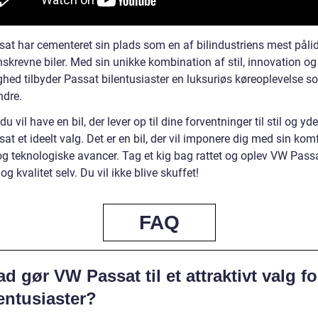
at har cementeret sin plads som en af bilindustriens mest pålid
skrevne biler. Med sin unikke kombination af stil, innovation og
ghed tilbyder Passat bilentusiaster en luksuriøs køreoplevelse s
ndre.
du vil have en bil, der lever op til dine forventninger til stil og yd
t et ideelt valg. Det er en bil, der vil imponere dig med sin komf
og teknologiske avancer. Tag et kig bag rattet og oplev VW Pass
g kvalitet selv. Du vil ikke blive skuffet!
FAQ
d gør VW Passat til et attraktivt valg fo
entusiaster?