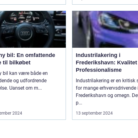
ny bil: En omfattende
Industrilakering i
 til bilkøbet
Frederikshavn: Kvalitet
Professionalisme
y bil kan være både en
ende og udfordrende
Industrilakering er en kritisk 
lse. Uanset om m...
for mange erhvervsdrivende 
Frederikshavn og omegn. Det
p...
ember 2024
13 september 2024