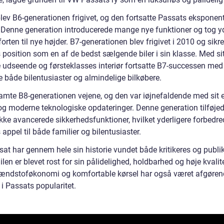
lev B6-generationen frigivet, og den fortsatte Passats eksponent
 Denne generation introducerede mange nye funktioner og tog 
rten til nye højder. B7-generationen blev frigivet i 2010 og sikr
 position som en af de bedst sælgende biler i sin klasse. Med si
de udseende og førsteklasses interiør fortsatte B7-successen med
e både bilentusiaster og almindelige bilkøbere.
ramte B8-generationen vejene, og den var iøjnefaldende med sit 
og moderne teknologiske opdateringer. Denne generation tilføje
kke avancerede sikkerhedsfunktioner, hvilket yderligere forbedre
appel til både familier og bilentusiaster.
at har gennem hele sin historie vundet både kritikeres og publ
Bilen er blevet rost for sin pålidelighed, holdbarhed og høje kvalit
ændstoføkonomi og komfortable kørsel har også været afgøren
 i Passats popularitet.