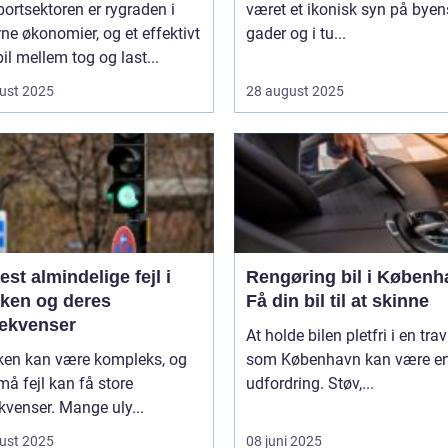
ortsektoren er rygraden i
været et ikonisk syn på byen
e økonomier, og et effektivt
gader og i tu...
l mellem tog og last...
ust 2025
28 august 2025
st almindelige fejl i
Rengøring bil i Københ
kken og deres
Få din bil til at skinne
ekvenser
At holde bilen pletfri i en trav
kken kan være kompleks, og
som København kan være e
må fejl kan få store
udfordring. Støv,...
venser. Mange uly...
ust 2025
08 juni 2025