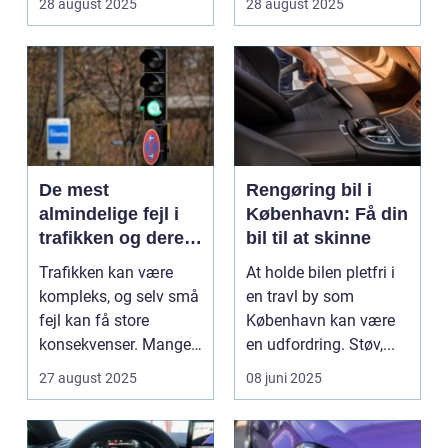
28 august 2025
28 august 2025
De mest
Rengøring bil i
almindelige fejl i
København: Få din
trafikken og deres
bil til at skinne
konsekvenser
Trafikken kan være
At holde bilen pletfri i
kompleks, og selv små
en travl by som
fejl kan få store
København kan være
konsekvenser. Mange
en udfordring. Støv,...
uly...
27 august 2025
08 juni 2025