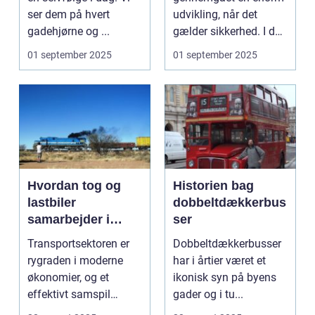
ser dem på hvert
udvikling, når det
gadehjørne og ...
gælder sikkerhed. I dag
e...
01 september 2025
01 september 2025
Hvordan tog og
Historien bag
lastbiler
dobbeltdækkerbus
samarbejder i
ser
transportsektoren
Transportsektoren er
Dobbeltdækkerbusser
rygraden i moderne
har i årtier været et
økonomier, og et
ikonisk syn på byens
effektivt samspil
gader og i tu...
mellem tog og last...