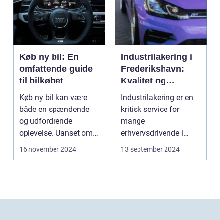
Køb ny bil: En
Industrilakering i
omfattende guide
Frederikshavn:
til bilkøbet
Kvalitet og
Professionalisme
Køb ny bil kan være
Industrilakering er en
både en spændende
kritisk service for
og udfordrende
mange
oplevelse. Uanset om
erhvervsdrivende i
m...
Frederikshavn og
16 november 2024
13 september 2024
omegn. Det er p...