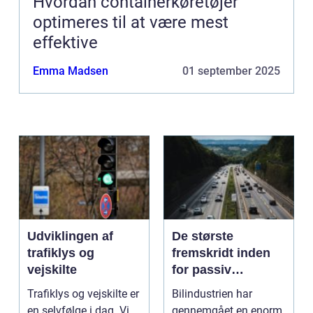
Hvordan containerkøretøjer
optimeres til at være mest
effektive
Emma Madsen
01 september 2025
Udviklingen af
De største
trafiklys og
fremskridt inden
vejskilte
for passiv
sikkerhed i biler
Trafiklys og vejskilte er
Bilindustrien har
en selvfølge i dag. Vi
gennemgået en enorm