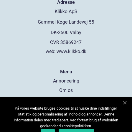
Adresse
web:
www.klikko.dk
Menu
Annoncering
Om os
Cookies
På vores website bruges cookies til at huske dine indstillinger,
Kontakt os
statistik og personalisering af indhold og annoncer. Denne
Sitemap
information deles med tredjepart. Ved fortsat brug af websiden
godkender du cookiepolitikken.