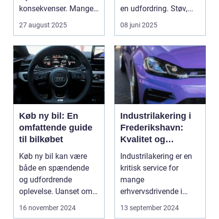
konsekvenser. Mange
en udfordring. Støv,...
uly...
27 august 2025
08 juni 2025
Køb ny bil: En
Industrilakering i
omfattende guide
Frederikshavn:
til bilkøbet
Kvalitet og
Professionalisme
Køb ny bil kan være
Industrilakering er en
både en spændende
kritisk service for
og udfordrende
mange
oplevelse. Uanset om
erhvervsdrivende i
m...
Frederikshavn og
16 november 2024
13 september 2024
omegn. Det er p...