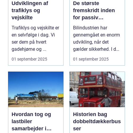
Udviklingen af
De største
trafiklys og
fremskridt inden
vejskilte
for passiv
sikkerhed i biler
Trafiklys og vejskilte er
Bilindustrien har
en selvfølge i dag. Vi
gennemgået en enorm
ser dem på hvert
udvikling, når det
gadehjørne og ...
gælder sikkerhed. I dag
e...
01 september 2025
01 september 2025
Hvordan tog og
Historien bag
lastbiler
dobbeltdækkerbus
samarbejder i
ser