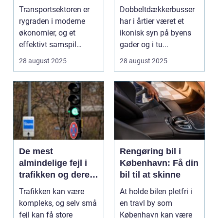
transportsektoren
Transportsektoren er
Dobbeltdækkerbusser
rygraden i moderne
har i årtier været et
økonomier, og et
ikonisk syn på byens
effektivt samspil
gader og i tu...
mellem tog og last...
28 august 2025
28 august 2025
De mest
Rengøring bil i
almindelige fejl i
København: Få din
trafikken og deres
bil til at skinne
konsekvenser
Trafikken kan være
At holde bilen pletfri i
kompleks, og selv små
en travl by som
fejl kan få store
København kan være