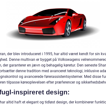
n, der blev introduceret i 1995, har altid været kendt for sin kva
ighed. Denne multivan er bygget på Volkswagens velrenommere
m, der garanterer en jævn og behagelig køretur. Den seneste Sha
ortsætter denne tradition med avanceret teknologi, inklusive ada
gnskontrol og avancerede førerassistentsystemer. Med disse fu
eren tilpasse køreoplevelsen efter præferencer og sikkerhedsbeh
ugl-inspireret design:
ar altid haft et elegant og tidløst design, der kombinerer funktio