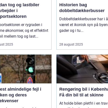
an tog og lastbiler
Historien bag
rbejder i
dobbeltdækkerbusser
sportsektoren
Dobbeltdækkerbusser har i år
ortsektoren er rygraden i
været et ikonisk syn på byen
e økonomier, og et effektivt
gader og i tu...
l mellem tog og last...
ust 2025
28 august 2025
st almindelige fejl i
Rengøring bil i Københ
kken og deres
Få din bil til at skinne
ekvenser
At holde bilen pletfri i en trav