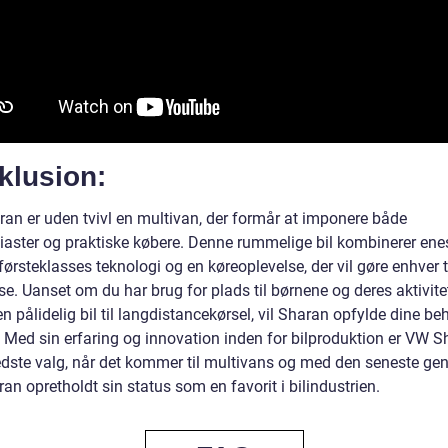
klusion:
an er uden tvivl en multivan, der formår at imponere både
siaster og praktiske købere. Denne rummelige bil kombinerer en
førsteklasses teknologi og en køreoplevelse, der vil gøre enhver tu
se. Uanset om du har brug for plads til børnene og deres aktivitet
n pålidelig bil til langdistancekørsel, vil Sharan opfylde dine b
. Med sin erfaring og innovation inden for bilproduktion er VW S
edste valg, når det kommer til multivans og med den seneste gen
an opretholdt sin status som en favorit i bilindustrien.