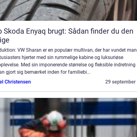
 Skoda Enyaq brugt: Sådan finder du den
tige
oduktion: VW Sharan er en populær multivan, der har vundet ma
tusiasters hjerter med sin rummelige kabine og luksuriøse
plevelse. Med sin imponerende størrelse og fleksible indretning
n gjort sig bemærket inden for familiebi...
el Christensen
29 september