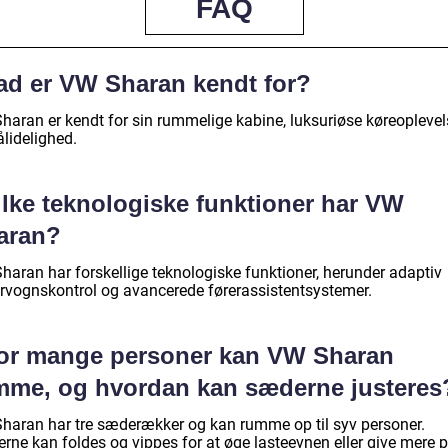
FAQ
ad er VW Sharan kendt for?
haran er kendt for sin rummelige kabine, luksuriøse køreoplevel
lidelighed.
ilke teknologiske funktioner har VW
aran?
haran har forskellige teknologiske funktioner, herunder adaptiv
rvognskontrol og avancerede førerassistentsystemer.
or mange personer kan VW Sharan
mme, og hvordan kan sæderne justeres
haran har tre sæderækker og kan rumme op til syv personer.
rne kan foldes og vippes for at øge lasteevnen eller give mere 