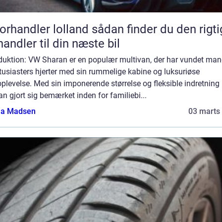
andler lolland sådan finder du den rigtige
handler til din næste bil
oduktion: VW Sharan er en populær multivan, der har vundet ma
tusiasters hjerter med sin rummelige kabine og luksuriøse
plevelse. Med sin imponerende størrelse og fleksible indretning
n gjort sig bemærket inden for familiebi...
a Madsen
03 marts