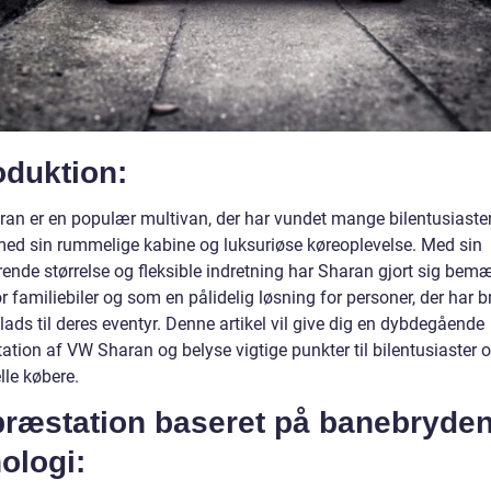
oduktion:
an er en populær multivan, der har vundet mange bilentusiaste
 med sin rummelige kabine og luksuriøse køreoplevelse. Med sin
ende størrelse og fleksible indretning har Sharan gjort sig bem
r familiebiler og som en pålidelig løsning for personer, der har b
lads til deres eventyr. Denne artikel vil give dig en dybdegående
ation af VW Sharan og belyse vigtige punkter til bilentusiaster 
lle købere.
præstation baseret på banebryde
ologi: