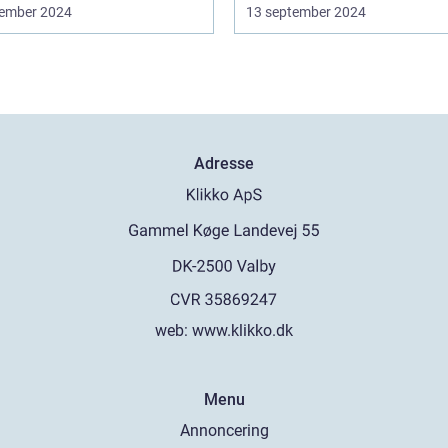
ember 2024
13 september 2024
Adresse
web:
www.klikko.dk
Menu
Annoncering