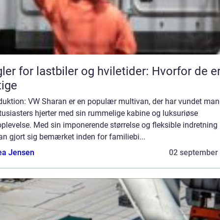
ler for lastbiler og hviletider: Hvorfor de e
tige
oduktion: VW Sharan er en populær multivan, der har vundet ma
tusiasters hjerter med sin rummelige kabine og luksuriøse
plevelse. Med sin imponerende størrelse og fleksible indretning
n gjort sig bemærket inden for familiebi...
ea Jensen
02 september