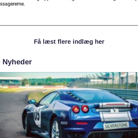
assagererne.
Få læst flere indlæg her
e Nyheder