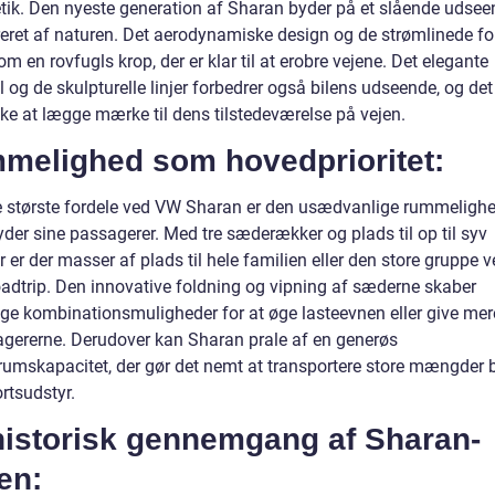
tik. Den nyeste generation af Sharan byder på et slående udsee
ireret af naturen. Det aerodynamiske design og de strømlinede f
m en rovfugls krop, der er klar til at erobre vejene. Det elegante
ll og de skulpturelle linjer forbedrer også bilens udseende, og det
kke at lægge mærke til dens tilstedeværelse på vejen.
melighed som hovedprioritet:
e største fordele ved VW Sharan er den usædvanlige rummeligh
yder sine passagerer. Med tre sæderækker og plads til op til syv
 er der masser af plads til hele familien eller den store gruppe 
oadtrip. Den innovative foldning og vipning af sæderne skaber
lige kombinationsmuligheder for at øge lasteevnen eller give mer
sagererne. Derudover kan Sharan prale af en generøs
umskapacitet, der gør det nemt at transportere store mængder
ortsudstyr.
historisk gennemgang af Sharan-
en: