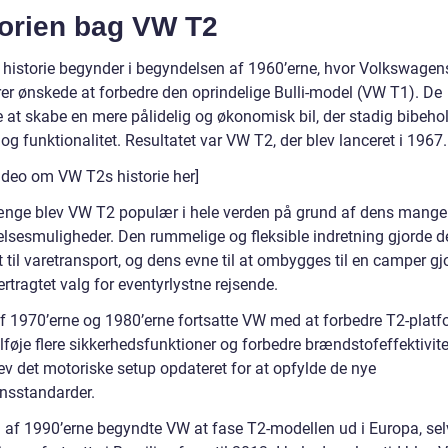
torien bag VW T2
historie begynder i begyndelsen af 1960’erne, hvor Volkswagen
rer ønskede at forbedre den oprindelige Bulli-model (VW T1). De
 at skabe en mere pålidelig og økonomisk bil, der stadig bibeho
g funktionalitet. Resultatet var VW T2, der blev lanceret i 1967.
video om VW T2s historie her]
ænge blev VW T2 populær i hele verden på grund af dens mange
lsesmuligheder. Den rummelige og fleksible indretning gjorde d
 til varetransport, og dens evne til at ombygges til en camper g
ftertragtet valg for eventyrlystne rejsende.
 af 1970’erne og 1980’erne fortsatte VW med at forbedre T2-plat
ilføje flere sikkerhedsfunktioner og forbedre brændstofeffektivite
ev det motoriske setup opdateret for at opfylde de nye
nsstandarder.
en af 1990’erne begyndte VW at fase T2-modellen ud i Europa, s