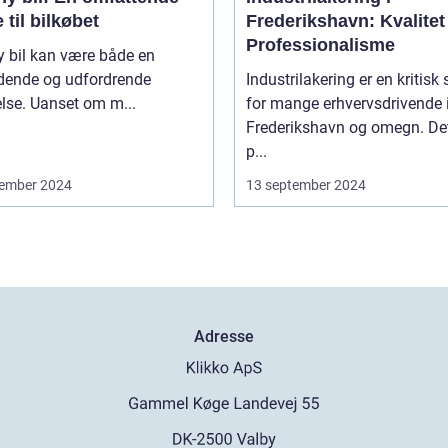
 til bilkøbet
Frederikshavn: Kvalitet
Professionalisme
y bil kan være både en
ende og udfordrende
Industrilakering er en kritisk 
lse. Uanset om m...
for mange erhvervsdrivende 
Frederikshavn og omegn. Det
p...
ember 2024
13 september 2024
Adresse