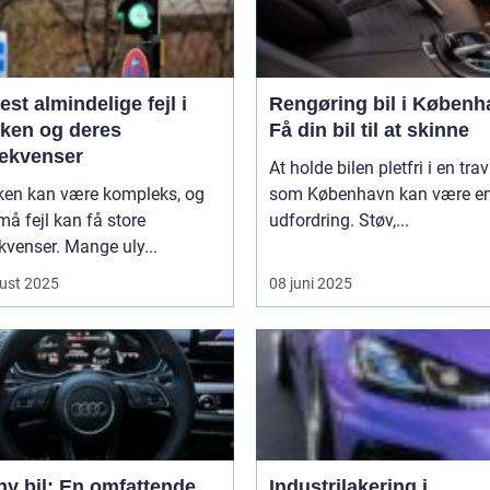
st almindelige fejl i
Rengøring bil i Københ
kken og deres
Få din bil til at skinne
ekvenser
At holde bilen pletfri i en trav
kken kan være kompleks, og
som København kan være e
må fejl kan få store
udfordring. Støv,...
venser. Mange uly...
ust 2025
08 juni 2025
ny bil: En omfattende
Industrilakering i