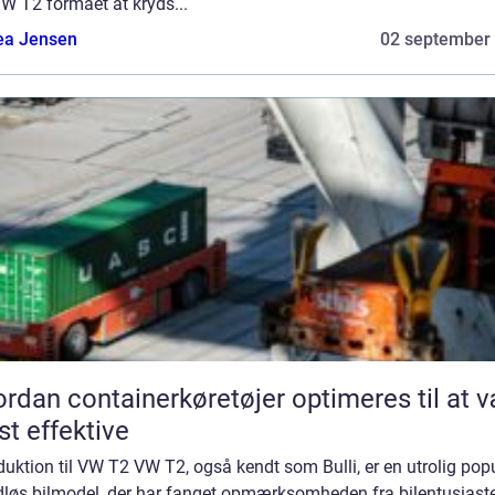
W T2 formået at kryds...
ea Jensen
02 september
rdan containerkøretøjer optimeres til at 
t effektive
duktion til VW T2 VW T2, også kendt som Bulli, er en utrolig pop
idløs bilmodel, der har fanget opmærksomheden fra bilentusiast