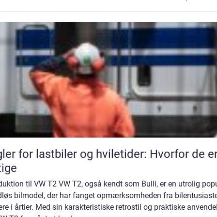
ler for lastbiler og hviletider: Hvorfor de e
tige
duktion til VW T2 VW T2, også kendt som Bulli, er en utrolig pop
idløs bilmodel, der har fanget opmærksomheden fra bilentusiast
jere i årtier. Med sin karakteristiske retrostil og praktiske anvende