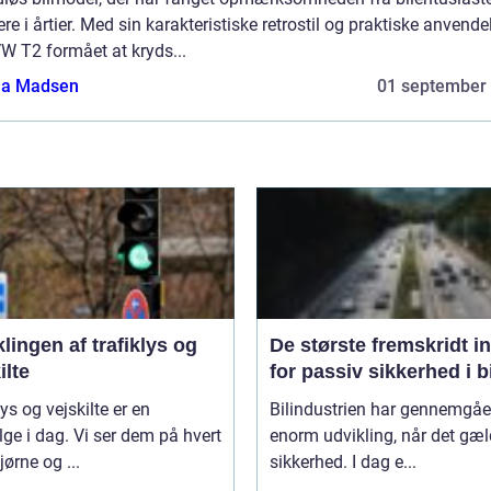
jere i årtier. Med sin karakteristiske retrostil og praktiske anvende
W T2 formået at kryds...
a Madsen
01 september
lingen af trafiklys og
De største fremskridt i
ilte
for passiv sikkerhed i b
lys og vejskilte er en
Bilindustrien har gennemgåe
lge i dag. Vi ser dem på hvert
enorm udvikling, når det gæl
ørne og ...
sikkerhed. I dag e...