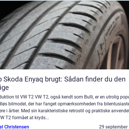
 Skoda Enyaq brugt: Sådan finder du den
tige
duktion til VW T2 VW T2, også kendt som Bulli, er en utrolig pop
idløs bilmodel, der har fanget opmærksomheden fra bilentusiast
jere i årtier. Med sin karakteristiske retrostil og praktiske anvende
W T2 formået at kryds...
el Christensen
29 september