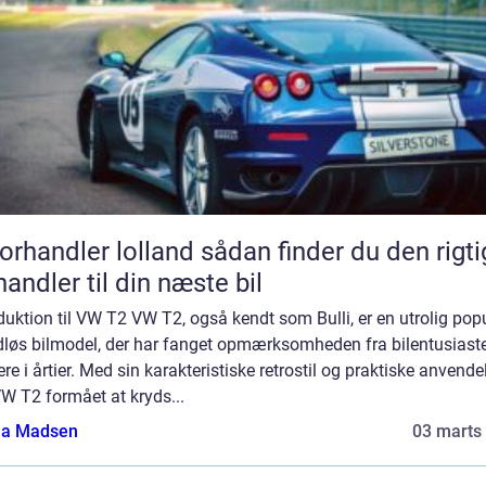
andler lolland sådan finder du den rigtige
handler til din næste bil
duktion til VW T2 VW T2, også kendt som Bulli, er en utrolig pop
idløs bilmodel, der har fanget opmærksomheden fra bilentusiast
jere i årtier. Med sin karakteristiske retrostil og praktiske anvende
W T2 formået at kryds...
a Madsen
03 marts