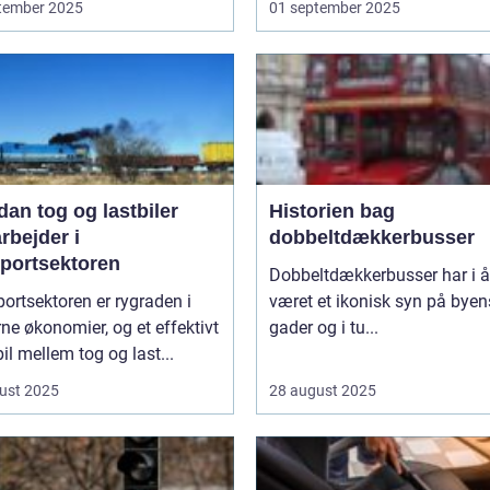
tember 2025
01 september 2025
an tog og lastbiler
Historien bag
rbejder i
dobbeltdækkerbusser
sportsektoren
Dobbeltdækkerbusser har i år
ortsektoren er rygraden i
været et ikonisk syn på byen
e økonomier, og et effektivt
gader og i tu...
l mellem tog og last...
ust 2025
28 august 2025