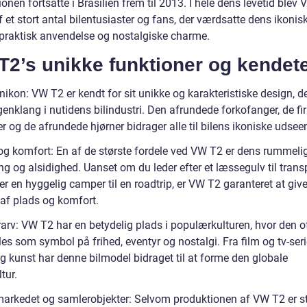
onen fortsatte i Brasilien frem til 2013. I hele dens levetid blev
f et stort antal bilentusiaster og fans, der værdsatte dens ikonis
 praktisk anvendelse og nostalgiske charme.
T2’s unikke funktioner og kendet
ikon: VW T2 er kendt for sit unikke og karakteristiske design, d
enklang i nutidens bilindustri. Den afrundede forkofanger, de fi
r og de afrundede hjørner bidrager alle til bilens ikoniske udsee
g komfort: En af de største fordele ved VW T2 er dens rummeli
ng og alsidighed. Uanset om du leder efter et læssegulv til trans
ler en hyggelig camper til en roadtrip, er VW T2 garanteret at giv
af plads og komfort.
rarv: VW T2 har en betydelig plads i populærkulturen, hvor den o
les som symbol på frihed, eventyr og nostalgi. Fra film og tv-serie
g kunst har denne bilmodel bidraget til at forme den globale
ltur.
markedet og samlerobjekter: Selvom produktionen af VW T2 er s