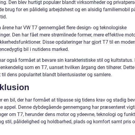
ing. Den blev hurtigt populær blandt virksomheder og privatpers
e brug for en pålidelig arbejdshest og en alsidig familiemobil p
id.
årene har VW T7 gennemgået flere design- og teknologiske
inger. Den har fået mere strømlinede former, mere effektive mot
ikkerhedsfunktioner. Disse opdateringer har gjort T7 til en mode
encedygtig bil i nutidens marked.
r også formået at bevare sin karakteristiske stil og kultstatus.
genkendelig som en T7, uanset hvilken årgang den tilhører. Dette
 til dens popularitet blandt bilentusiaster og samlere.
klusion
 en bil, der har formået at tilpasse sig tidens krav og stadig bev
ke appel. Denne dybdegående gennemgang har præsenteret vigt
nger om T7, herunder dens motor og ydeevne, teknologi og funkt
og stil, pålidelighed og holdbarhed, plads og komfort samt pris 