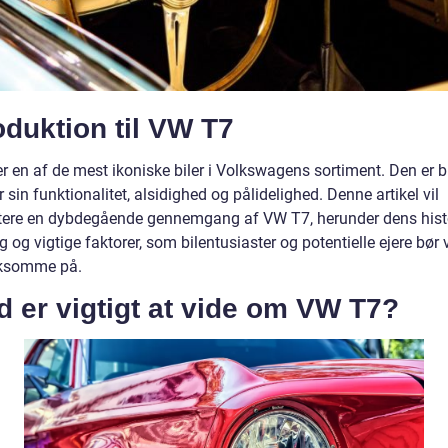
oduktion til VW T7
r en af de mest ikoniske biler i Volkswagens sortiment. Den er b
or sin funktionalitet, alsidighed og pålidelighed. Denne artikel vil
ere en dybdegående gennemgang af VW T7, herunder dens histo
g og vigtige faktorer, som bilentusiaster og potentielle ejere bør
somme på.
 er vigtigt at vide om VW T7?