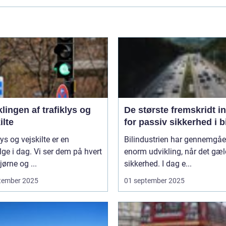
lingen af trafiklys og
De største fremskridt i
ilte
for passiv sikkerhed i b
lys og vejskilte er en
Bilindustrien har gennemgåe
lge i dag. Vi ser dem på hvert
enorm udvikling, når det gæl
ørne og ...
sikkerhed. I dag e...
tember 2025
01 september 2025