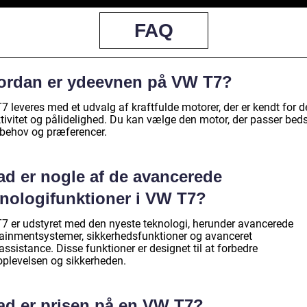
FAQ
ordan er ydeevnen på VW T7?
 leveres med et udvalg af kraftfulde motorer, der er kendt for d
tivitet og pålidelighed. Du kan vælge den motor, der passer bedst
 behov og præferencer.
ad er nogle af de avancerede
knologifunktioner i VW T7?
7 er udstyret med den nyeste teknologi, herunder avancerede
tainmentsystemer, sikkerhedsfunktioner og avanceret
assistance. Disse funktioner er designet til at forbedre
oplevelsen og sikkerheden.
ad er prisen på en VW T7?