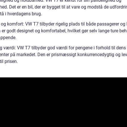
elighed og holdbarhed: VW T7 er kendt for sin pålidelighed og
ed. Det er en bil, der er bygget til at vare og modstå de udfordri
tå i hverdagens brug.
 og komfort: VW T7 tilbyder rigelig plads til både passagerer og
 er godt designet og komfortabel, hvilket gør selv lange ture be
appende.
g værdi: VW T7 tilbyder god værdi for pengene i forhold til dens
enter på markedet. Den er prismæssigt konkurrencedygtig og lev
til prisen.