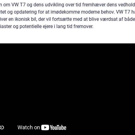
en om VW T7 og dens udvikling over tid fremhæver dens vedhol
itet og opdatering for at imødekomme moderne behov. VW T7 h
iver en ikonisk bil, der vil fortsætte med at blive værdsat af både
iaster og potentielle ejere i lang tid fremover.