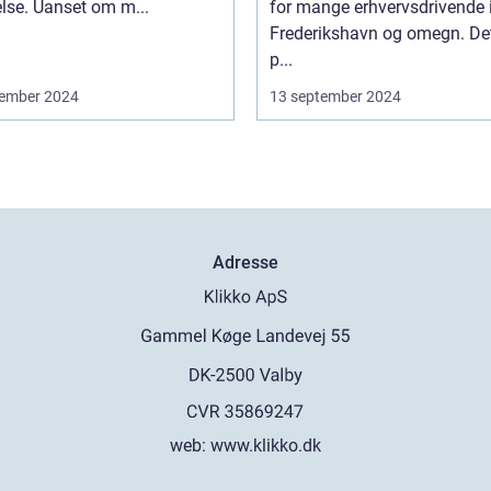
lse. Uanset om m...
for mange erhvervsdrivende 
Frederikshavn og omegn. Det
p...
ember 2024
13 september 2024
Adresse
web:
www.klikko.dk