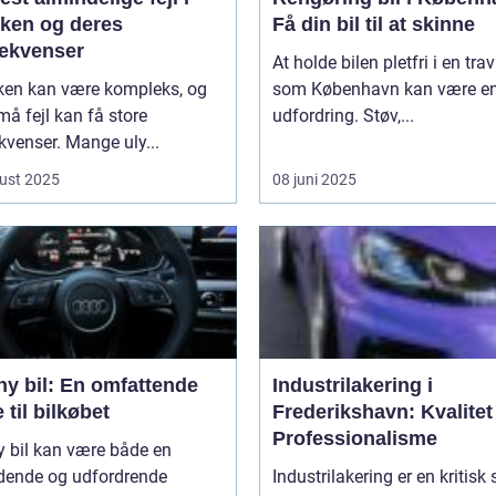
kken og deres
Få din bil til at skinne
ekvenser
At holde bilen pletfri i en trav
kken kan være kompleks, og
som København kan være e
må fejl kan få store
udfordring. Støv,...
venser. Mange uly...
ust 2025
08 juni 2025
ny bil: En omfattende
Industrilakering i
 til bilkøbet
Frederikshavn: Kvalitet
Professionalisme
y bil kan være både en
ende og udfordrende
Industrilakering er en kritisk 