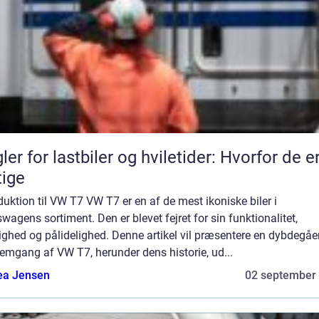
ler for lastbiler og hviletider: Hvorfor de e
tige
duktion til VW T7 VW T7 er en af de mest ikoniske biler i
wagens sortiment. Den er blevet fejret for sin funktionalitet,
ighed og pålidelighed. Denne artikel vil præsentere en dybdegå
emgang af VW T7, herunder dens historie, ud...
ea Jensen
02 september