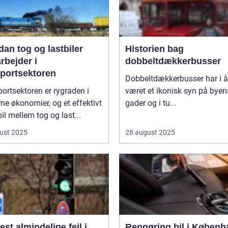
an tog og lastbiler
Historien bag
rbejder i
dobbeltdækkerbusser
sportsektoren
Dobbeltdækkerbusser har i år
ortsektoren er rygraden i
været et ikonisk syn på byen
e økonomier, og et effektivt
gader og i tu...
l mellem tog og last...
ust 2025
28 august 2025
st almindelige fejl i
Rengøring bil i Københ