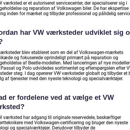
 værksted er et autoriseret servicecenter, der specialiserer sig i
igeholdelse og reparation af Volkswagen biler. De har ekspertise
ing inden for mærket og tilbyder professionel og pålidelig servic
ordan har VW værksteder udviklet sig o
?
ærksteder blev etableret som en del af Volkswagen-mærkets
ikæde og fokuserede oprindeligt primært på reparation og
igeholdelse af Beetle-modellen. Med lanceringen af nye modelle
, Passat og Polo udvidedes sortimentet og efterspørgslen efter 
teder steg. I dag opererer VW værksteder globalt og tilbyder et 
lg af tjenester med den nyeste teknologi og specialværktøjer.
ad er fordelene ved at vælge et VW
rksted?
W værksted har adgang til originale reservedele, beskæftiger
ertteknikere med Volkswagen-certificering og bruger den nyeste
logi og specialværktøjer. Derudover tilbyder de