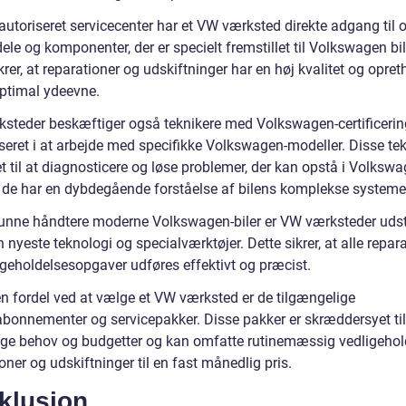
utoriseret servicecenter har et VW værksted direkte adgang til o
ele og komponenter, der er specielt fremstillet til Volkswagen bil
krer, at reparationer og udskiftninger har en høj kvalitet og opret
optimal ydeevne.
steder beskæftiger også teknikere med Volkswagen-certificering
iseret i at arbejde med specifikke Volkswagen-modeller. Disse te
t til at diagnosticere og løse problemer, der kan opstå i Volkswa
og de har en dybdegående forståelse af bilens komplekse systeme
kunne håndtere moderne Volkswagen-biler er VW værksteder udst
nyeste teknologi og specialværktøjer. Dette sikrer, at alle repar
igeholdelsesopgaver udføres effektivt og præcist.
n fordel ved at vælge et VW værksted er de tilgængelige
abonnementer og servicepakker. Disse pakker er skræddersyet til
lige behov og budgetter og kan omfatte rutinemæssig vedligehol
oner og udskiftninger til en fast månedlig pris.
klusion