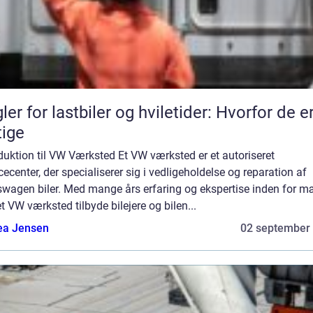
ler for lastbiler og hviletider: Hvorfor de e
tige
duktion til VW Værksted Et VW værksted er et autoriseret
cecenter, der specialiserer sig i vedligeholdelse og reparation af
swagen biler. Med mange års erfaring og ekspertise inden for m
t VW værksted tilbyde bilejere og bilen...
ea Jensen
02 september