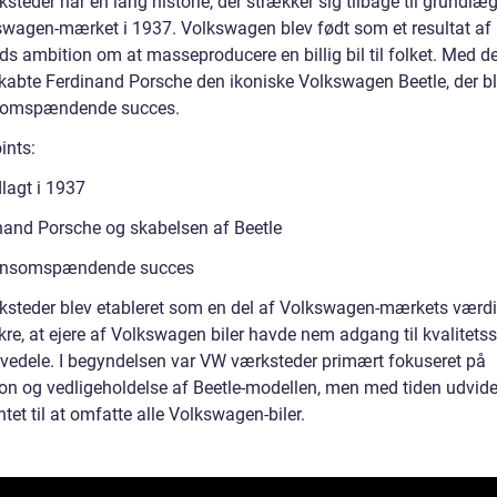
teder har en lang historie, der strækker sig tilbage til grundlæ
swagen-mærket i 1937. Volkswagen blev født som et resultat af 
ds ambition om at masseproducere en billig bil til folket. Med d
skabte Ferdinand Porsche den ikoniske Volkswagen Beetle, der b
somspændende succes.
ints:
lagt i 1937
nand Porsche og skabelsen af Beetle
ensomspændende succes
steder blev etableret som en del af Volkswagen-mærkets vær
ikre, at ejere af Volkswagen biler havde nem adgang til kvalitets
rvedele. I begyndelsen var VW værksteder primært fokuseret på
ion og vedligeholdelse af Beetle-modellen, men med tiden udvid
tet til at omfatte alle Volkswagen-biler.