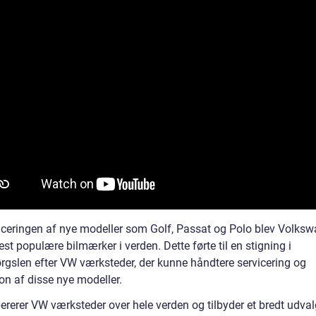
ceringen af nye modeller som Golf, Passat og Polo blev Volksw
st populære bilmærker i verden. Dette førte til en stigning i
ørgslen efter VW værksteder, der kunne håndtere servicering og
on af disse nye modeller.
ererer VW værksteder over hele verden og tilbyder et bredt udval