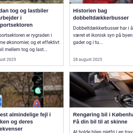
an tog og lastbiler
Historien bag
rbejder i
dobbeltdækkerbusser
sportsektoren
Dobbeltdækkerbusser har i år
ortsektoren er rygraden i
været et ikonisk syn på byen
e økonomier, og et effektivt
gader og i tu...
l mellem tog og last...
ust 2025
28 august 2025
st almindelige fejl i
Rengøring bil i Københ
kken og deres
Få din bil til at skinne
ekvenser
At holde bilen pletfri i en trav