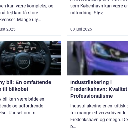
kken kan være kompleks, og
som København kan være e
må fejl kan få store
udfordring. Støv,...
venser. Mange uly...
ust 2025
08 juni 2025
ny bil: En omfattende
Industrilakering i
 til bilkøbet
Frederikshavn: Kvalitet
Professionalisme
y bil kan være både en
ende og udfordrende
Industrilakering er en kritisk 
lse. Uanset om m...
for mange erhvervsdrivende 
Frederikshavn og omegn. Det
p...