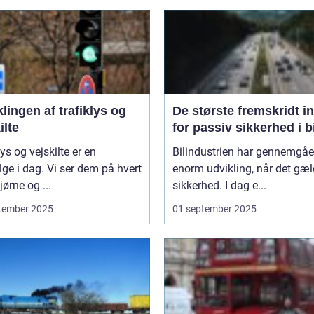
lingen af trafiklys og
De største fremskridt i
ilte
for passiv sikkerhed i b
lys og vejskilte er en
Bilindustrien har gennemgåe
lge i dag. Vi ser dem på hvert
enorm udvikling, når det gæl
ørne og ...
sikkerhed. I dag e...
tember 2025
01 september 2025