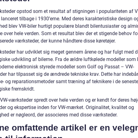
teder opstod som et resultat af stigningen i populariteten af VW
 lanceret tilbage i 1930’erne. Med deres karakteristiske design o
hed blev VW-biler hurtigt populære blandt bilentusiaster og almi
e over hele verden. Som et resultat blev der et stigende behov fo
serede værksteder, der kunne håndtere disse køretøjer.
steder har udviklet sig meget gennem årene og har fulgt med 
iske udvikling af bilerne. Fra de ældre luftkølede modeller som 
moderne elektronisk styrede modeller som Golf og Passat – VW-
der har tilpasset sig de ændrede tekniske krav. Dette har indebå
e- og reparationsmetoder samt træning af teknikere i de senest
giske fremskridt.
 VW-værksteder spredt over hele verden og er kendt for deres høj
er og ekspertise inden for VW-mærket. Originalitet, kvalitet og
ighed er nøgleord, der associeres med disse værksteder.
e omfattende artikel er en veleg