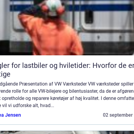
ler for lastbiler og hviletider: Hvorfor de e
tige
ndgående Præsentation af VW Værksteder VW værksteder spiller
ende rolle for alle VW-bilejere og bilentusiaster, da de er afgøre
t opretholde og reparere køretøjer af høj kvalitet. I denne omfatt
 vil vi udforske alt, hvad...
ea Jensen
02 september