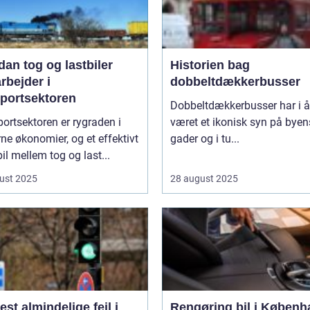
an tog og lastbiler
Historien bag
rbejder i
dobbeltdækkerbusser
sportsektoren
Dobbeltdækkerbusser har i år
ortsektoren er rygraden i
været et ikonisk syn på byen
e økonomier, og et effektivt
gader og i tu...
l mellem tog og last...
ust 2025
28 august 2025
st almindelige fejl i
Rengøring bil i Københ