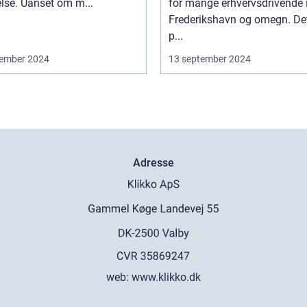
lse. Uanset om m...
for mange erhvervsdrivende 
Frederikshavn og omegn. Det
p...
ember 2024
13 september 2024
Adresse
web:
www.klikko.dk