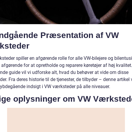
Indgående Præsentation af VW
ksteder
teder spiller en afgørende rolle for alle VW-bilejere og bilentusi
 afgørende for at opretholde og reparere køretøjer af høj kvalitet
nde guide vil vi udforske alt, hvad du behøver at vide om disse
er. Fra deres historie til de tjenester, de tilbyder – denne artikel v
dybdegående indsigt i VW værksteder på alle niveauer.
tige oplysninger om VW Værksted