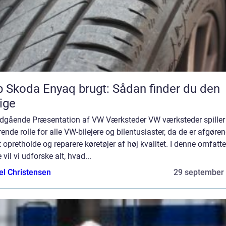
 Skoda Enyaq brugt: Sådan finder du den
tige
ndgående Præsentation af VW Værksteder VW værksteder spiller
ende rolle for alle VW-bilejere og bilentusiaster, da de er afgøre
t opretholde og reparere køretøjer af høj kvalitet. I denne omfatt
 vil vi udforske alt, hvad...
el Christensen
29 september