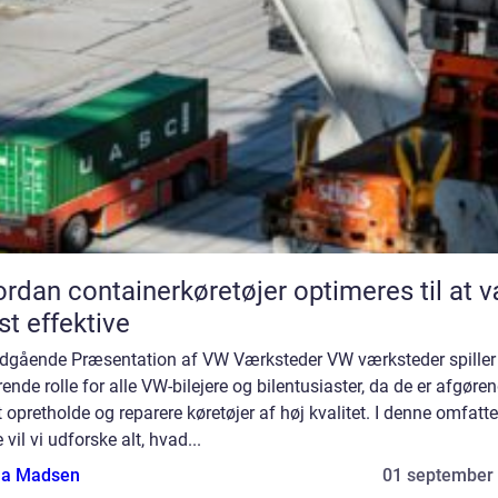
rdan containerkøretøjer optimeres til at 
t effektive
ndgående Præsentation af VW Værksteder VW værksteder spiller
ende rolle for alle VW-bilejere og bilentusiaster, da de er afgøre
t opretholde og reparere køretøjer af høj kvalitet. I denne omfatt
 vil vi udforske alt, hvad...
a Madsen
01 september