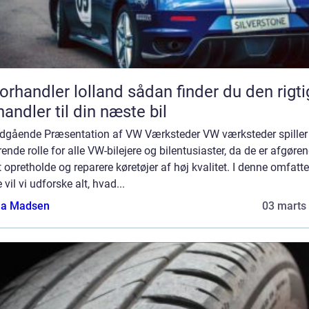
andler lolland sådan finder du den rigtige
handler til din næste bil
ndgående Præsentation af VW Værksteder VW værksteder spiller
ende rolle for alle VW-bilejere og bilentusiaster, da de er afgøre
t opretholde og reparere køretøjer af høj kvalitet. I denne omfatt
 vil vi udforske alt, hvad...
a Madsen
03 marts