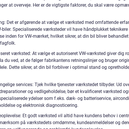
nger at overveje. Her er de vigtigste faktorer, du skal være opm
ing: Det er afgørende at vælge et værksted med omfattende erfa
biler. Specialiserede værksteder vil have håndplukket tekniker
se inden for VW-mærket, hvilket sikrer, at din bil bliver behandlet
fagfolk.
seret værksted: At vælge et autoriseret VW-værksted giver dig ro
da du ved, at de følger fabrikantens retningslinjer og bruger origi
ele. Dette sikrer, at din bil forbliver i optimal stand og opretholde
gelige services: Tjek hvilke tjenester værkstedet tilbyder. Ud ov
reparationer og vedligeholdelse, bør et kvalificeret værksted og
specialiserede ydelser som f.eks. dæk- og batteriservice, aircondi
oldelse og elektronisk diagnosticering.
oplevelse: Et godt værksted vil altid have kundens behov i cent
mærksom på værkstedets omdømme, kundeanmeldelser og der