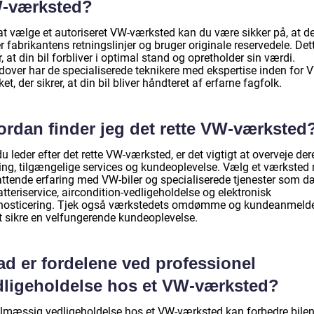
-værksted?
at vælge et autoriseret VW-værksted kan du være sikker på, at d
r fabrikantens retningslinjer og bruger originale reservedele. Det
r, at din bil forbliver i optimal stand og opretholder sin værdi.
dover har de specialiserede teknikere med ekspertise inden for 
t, der sikrer, at din bil bliver håndteret af erfarne fagfolk.
ordan finder jeg det rette VW-værksted
u leder efter det rette VW-værksted, er det vigtigt at overveje der
ring, tilgængelige services og kundeoplevelse. Vælg et værksted
ttende erfaring med VW-biler og specialiserede tjenester som d
tteriservice, aircondition-vedligeholdelse og elektronisk
nosticering. Tjek også værkstedets omdømme og kundeanmelde
at sikre en velfungerende kundeoplevelse.
ad er fordelene ved professionel
dligeholdelse hos et VW-værksted?
lmæssig vedligeholdelse hos et VW-værksted kan forbedre bile