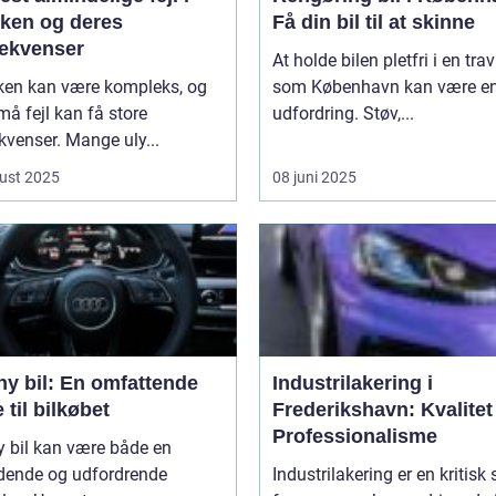
kken og deres
Få din bil til at skinne
ekvenser
At holde bilen pletfri i en trav
kken kan være kompleks, og
som København kan være e
må fejl kan få store
udfordring. Støv,...
venser. Mange uly...
ust 2025
08 juni 2025
ny bil: En omfattende
Industrilakering i
 til bilkøbet
Frederikshavn: Kvalitet
Professionalisme
y bil kan være både en
ende og udfordrende
Industrilakering er en kritisk 