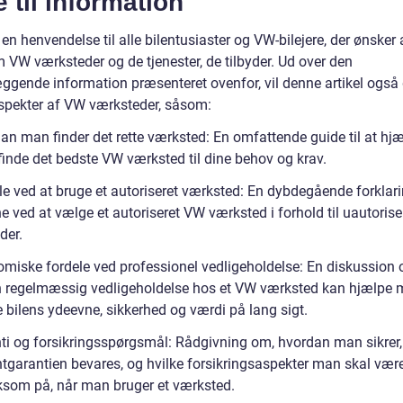
e til information
 en henvendelse til alle bilentusiaster og VW-bilejere, der ønsker 
 VW værksteder og de tjenester, de tilbyder. Ud over den
ggende information præsenteret ovenfor, vil denne artikel ogs
spekter af VW værksteder, såsom:
an man finder det rette værksted: En omfattende guide til at hjæ
finde det bedste VW værksted til dine behov og krav.
le ved at bruge et autoriseret værksted: En dybdegående forklari
e ved at vælge et autoriseret VW værksted i forhold til uautoris
der.
miske fordele ved professionel vedligeholdelse: En diskussion 
 regelmæssig vedligeholdelse hos et VW værksted kan hjælpe 
 bilens ydeevne, sikkerhed og værdi på lang sigt.
ti og forsikringsspørgsmål: Rådgivning om, hvordan man sikrer,
ntgarantien bevares, og hvilke forsikringsaspekter man skal vær
om på, når man bruger et værksted.