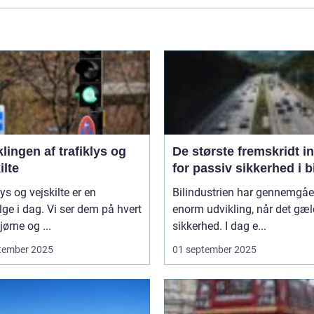
lingen af trafiklys og
De største fremskridt i
ilte
for passiv sikkerhed i b
lys og vejskilte er en
Bilindustrien har gennemgåe
lge i dag. Vi ser dem på hvert
enorm udvikling, når det gæl
ørne og ...
sikkerhed. I dag e...
tember 2025
01 september 2025