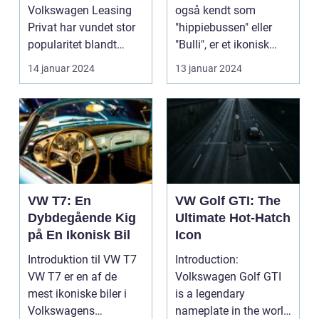
Volkswagen Leasing
også kendt som
Privat har vundet stor
"hippiebussen" eller
popularitet blandt
"Bulli", er et ikonisk
bilentusiaster og bil-
køretøj, der har opnå...
14 januar 2024
13 januar 2024
eje...
VW T7: En
VW Golf GTI: The
Dybdegående Kig
Ultimate Hot-Hatch
på En Ikonisk Bil
Icon
Introduktion til VW T7
Introduction:
VW T7 er en af de
Volkswagen Golf GTI
mest ikoniske biler i
is a legendary
Volkswagens
nameplate in the world