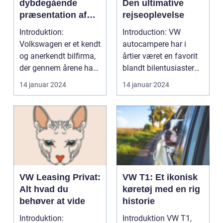
dybdegående
Den ultimative
præsentation af
rejseoplevelse
Volkswagens
Introduktion:
Introduction: VW
populære SUV-
Volkswagen er et kendt
autocampere har i
modeller
og anerkendt bilfirma,
årtier været en favorit
der gennem årene har
blandt bilentusiaster
leveret en bred vif...
og eventyrslystne r...
14 januar 2024
14 januar 2024
VW Leasing Privat:
VW T1: Et ikonisk
Alt hvad du
køretøj med en rig
behøver at vide
historie
Introduktion:
Introduktion VW T1,