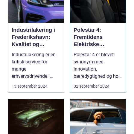
Industrilakering i
Polestar 4:
Frederikshavn:
Fremtidens
Kvalitet og
Elektriske
Professionalisme
Køreglæde
Industrilakering er en
Polestar 4 er blevet
kritisk service for
synonym med
mange
innovation,
erhvervsdrivende i
bæredygtighed og høj
Frederikshavn og
ydeevne inden for elb...
13 september 2024
02 september 2024
omegn. Det er p...