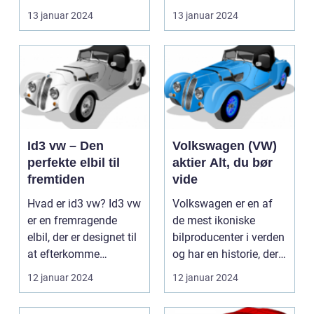
sortiment. Den er
of hot hatches. With its
13 januar 2024
13 januar 2024
blevet...
com...
Id3 vw – Den
Volkswagen (VW)
perfekte elbil til
aktier Alt, du bør
fremtiden
vide
Hvad er id3 vw? Id3 vw
Volkswagen er en af
er en fremragende
de mest ikoniske
elbil, der er designet til
bilproducenter i verden
at efterkomme
og har en historie, der
behovene hos mode...
strækker sig ti...
12 januar 2024
12 januar 2024