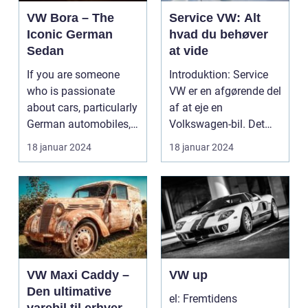
VW Bora – The
Service VW: Alt
Iconic German
hvad du behøver
Sedan
at vide
If you are someone
Introduktion: Service
who is passionate
VW er en afgørende del
about cars, particularly
af at eje en
German automobiles,
Volkswagen-bil. Det
then the VW Bora n...
sikrer, at din bil fun...
18 januar 2024
18 januar 2024
VW Maxi Caddy –
VW up
Den ultimative
el: Fremtidens