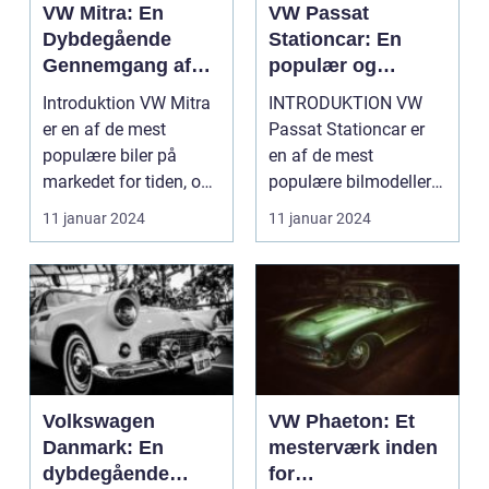
VW Mitra: En
VW Passat
Dybdegående
Stationcar: En
Gennemgang af
populær og
Modellen
pålidelig bil til
Introduktion VW Mitra
INTRODUKTION VW
ethvert behov
er en af de mest
Passat Stationcar er
populære biler på
en af de mest
markedet for tiden, og
populære bilmodeller
det er ikke uden gr...
på markedet i dag. Den
11 januar 2024
11 januar 2024
l...
Volkswagen
VW Phaeton: Et
Danmark: En
mesterværk inden
dybdegående
for