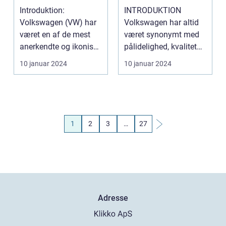
præsentation af en
luksussegmentet
Introduktion:
INTRODUKTION
bilgigant
Volkswagen (VW) har
Volkswagen har altid
været en af de mest
været synonymt med
anerkendte og ikoniske
pålidelighed, kvalitet
bilmærker i verden i
og komfort. Deres biler
10 januar 2024
10 januar 2024
år...
...
1
2
3
…
27
Adresse