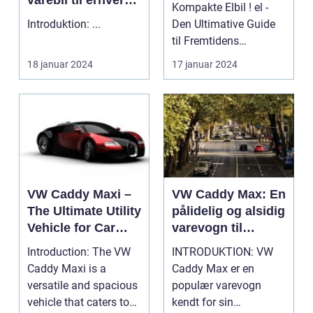
varebil til erhverv
Kompakte Elbil ! el -
og fritid
Introduktion: ...
Den Ultimative Guide
til Fremtidens
Kompakte Elbil ...
18 januar 2024
17 januar 2024
VW Caddy Maxi –
VW Caddy Max: En
The Ultimate Utility
pålidelig og alsidig
Vehicle for Car
varevogn til
Owners and
enhver opgave
Introduction: The VW
INTRODUKTION: VW
Enthusiasts
Caddy Maxi is a
Caddy Max er en
versatile and spacious
populær varevogn
vehicle that caters to
kendt for sin