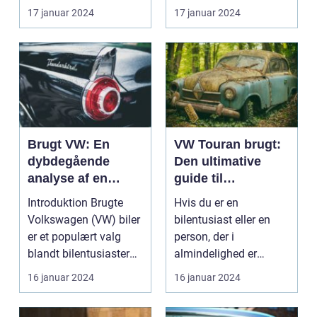
the needs of car ...
pålidelighed,
17 januar 2024
17 januar 2024
alsidighed og funktio...
Brugt VW: En
VW Touran brugt:
dybdegående
Den ultimative
analyse af en
guide til
populær
bilentusiaster og
Introduktion Brugte
Hvis du er en
bilindustri
potentielle købere
Volkswagen (VW) biler
bilentusiast eller en
er et populært valg
person, der i
blandt bilentusiaster
almindelighed er
og dem, der søg...
interesseret i køb af en
16 januar 2024
16 januar 2024
brugt bi...