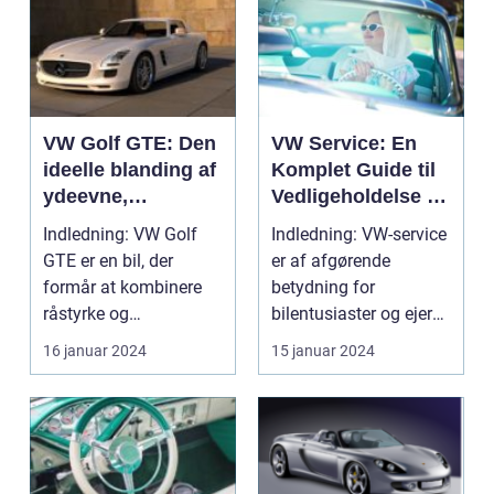
VW Golf GTE: Den
VW Service: En
ideelle blanding af
Komplet Guide til
ydeevne,
Vedligeholdelse og
hybridteknologi og
Historie
Indledning: VW Golf
Indledning: VW-service
stilfuldt design
GTE er en bil, der
er af afgørende
formår at kombinere
betydning for
råstyrke og
bilentusiaster og ejere
imponerende
af Volkswagen-biler.
16 januar 2024
15 januar 2024
brændstofeffektiv...
So...