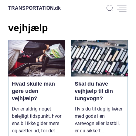
TRANSPORTATION.
dk
vejhjælp
Hvad skulle man
Skal du have
gøre uden
vejhjælp til din
vejhjælp?
tungvogn?
Der er aldrig noget
Hvis du til daglig kører
belejligt tidspunkt, hvor
med gods i en
ens bil ikke gider mere
varevogn eller lastbil,
og sætter ud, for det er
er du sikkert